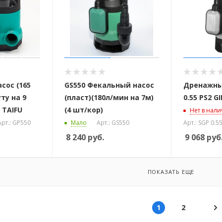
сос (165
GS550 Фекальный насос
Дренажны
ту на 9
(пласт)(180л/мин на 7м)
0.55 PS2 G
 TAIFU
(4 шт/кор)
Нет в нал
Арт.: GP550
Мало
Арт.: GS550
Арт.: SGP 0.5
8 240
руб.
9 068
руб
ПОКАЗАТЬ ЕЩЕ
1
2