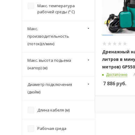
Макс. температура
рабочей среды (º С)
Макс.
производительность
(поток)(л/мин)
Дренажный на
литров в мину
Макс. высота подьема
метров) GP550
(напор) (м)
Достаточно
7 886
руб.
Диаметр подключения
(дюйм)
Длина кабеля (м)
Рабочая среда