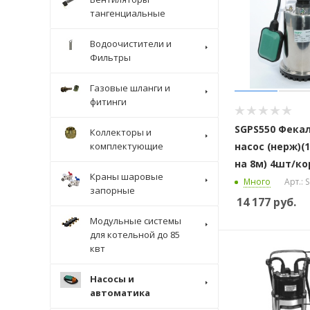
тангенциальные
Водоочистители и
Фильтры
Газовые шланги и
фитинги
SGPS550 Фека
Коллекторы и
комплектующие
насос (нерж)(
на 8м) 4шт/ко
Краны шаровые
Много
Арт.: 
запорные
14 177
руб.
Модульные системы
для котельной до 85
квт
Насосы и
автоматика