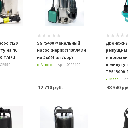
сос (120
SGPS400 Фекальный
Дренажны
ту на 10
насос (нерж)(140л/мин
режущим
0 TAIFU
на 5м)(4 шт/кор)
и поплавк
в минуту 
SGP550
Много
Арт.: SGPS400
TPS1500A 
Мало
Ар
12 710
руб.
38 340
ру