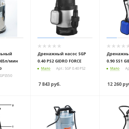
льный
Дренажный насос SGP
Дренажны
165л/мин
0.40 PS2 GIDRO FORCE
0.90 SS1 G
р
Мало
Арт.: SGP 0.40 PS2
Мало
Ар
SGPS550
7 843
руб.
12 260
ру