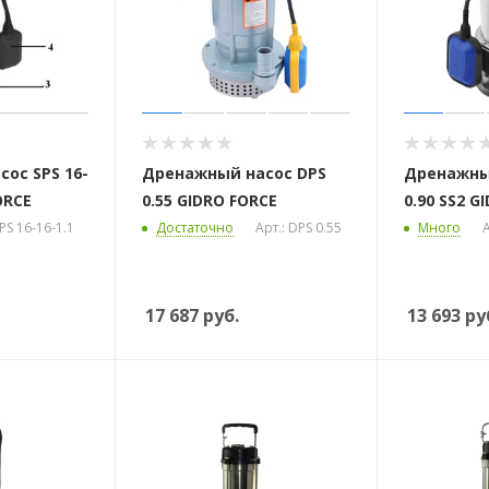
ос SPS 16-
Дренажный насос DPS
Дренажны
ORCE
0.55 GIDRO FORCE
0.90 SS2 G
SPS 16-16-1.1
Достаточно
Арт.: DPS 0.55
Много
А
 стоек для поручня
17 687
руб.
13 693
ру