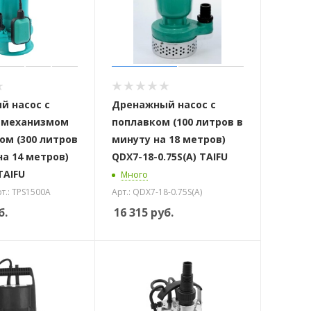
й насос с
Дренажный насос с
 механизмом
поплавком (100 литров в
ом (300 литров
минуту на 18 метров)
на 14 метров)
QDX7-18-0.75S(A) TAIFU
TAIFU
Много
т.: TPS1500A
Арт.: QDX7-18-0.75S(A)
б.
16 315
руб.