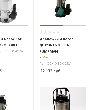
й насос SGP
Дренажный насос
IDRO FORCE
QDX10-10-0.55SA
PUMPMAN
рт.: SGP 0.90 SS2
Мало
Арт.: QDX10-10-0.55SA
б.
22 133
руб.