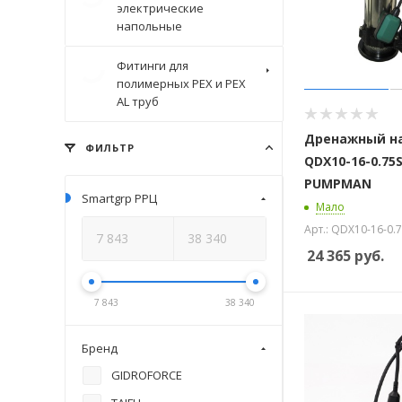
электрические
напольные
Фитинги для
полимерных PEX и PEX
AL труб
Дренажный н
ФИЛЬТР
QDX10-16-0.75
PUMPMAN
Smartgrp РРЦ
Мало
Арт.: QDX10-16-0.
24 365
руб.
7 843
38 340
Бренд
GIDROFORCE