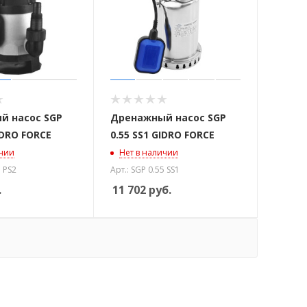
й насос SGP
Дренажный насос SGP
IDRO FORCE
0.55 SS1 GIDRO FORCE
ичии
Нет в наличии
5 PS2
Арт.: SGP 0.55 SS1
.
11 702
руб.