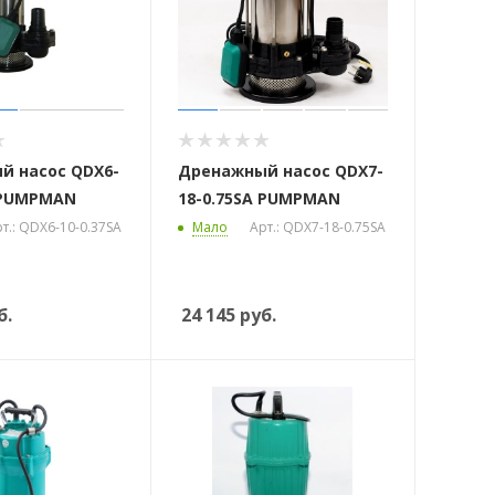
й насос QDX6-
Дренажный насос QDX7-
 PUMPMAN
18-0.75SA PUMPMAN
т.: QDX6-10-0.37SA
Мало
Арт.: QDX7-18-0.75SA
б.
24 145
руб.