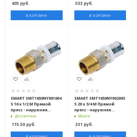
405
руб.
533
руб.
В КОРЗИНУ
В КОРЗИНУ
SMART SMT1650NY001604
SMART SMT1650NY002005
S 16 x 1/2 M Прямой
S 20 x 3/4 M Прямой
пресс - наружняя
пресс - наружняя
резьба 150 штук в
резьба 120 штук в
Достаточно
Много
упаковке
упаковке
115.50
руб.
331
руб.
В КОРЗИНУ
В КОРЗИНУ