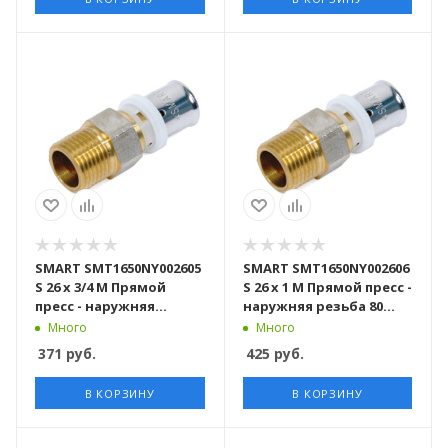
SMART SMT1650NY002605
SMART SMT1650NY002606
S 26 x 3/4 M Прямой
S 26 x 1 M Прямой пресс -
пресс - наружняя
наружняя резьба 80
резьба 100 штук в
штук в упаковке
Много
Много
упаковке
371
руб.
425
руб.
В КОРЗИНУ
В КОРЗИНУ