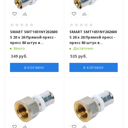
SMART SMT1651NY202600
SMART SMT1651NY262600
S 20 x 26 Прямой пресс -
S 26 x 26 Прямой пресс -
пресс 80 штук в
пресс 80 штук в
упаковке
упаковке
Много
Достаточно
349
руб.
535
руб.
В КОРЗИНУ
В КОРЗИНУ