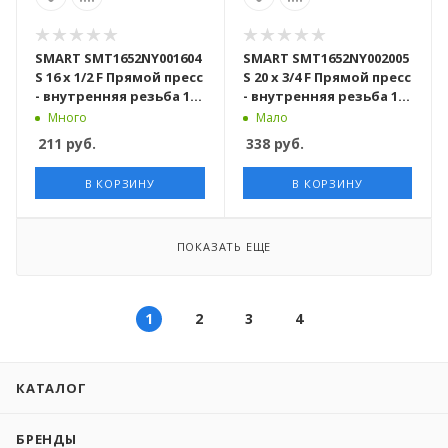
SMART SMT1652NY001604
SMART SMT1652NY002005
S 16 x 1/2 F Прямой пресс
S 20 x 3/4 F Прямой пресс
- внутренняя резьба 150
- внутренняя резьба 100
штук в упаковке
штук в упаковке
Много
Мало
211
руб.
338
руб.
В КОРЗИНУ
В КОРЗИНУ
ПОКАЗАТЬ ЕЩЕ
1
2
3
4
КАТАЛОГ
БРЕНДЫ