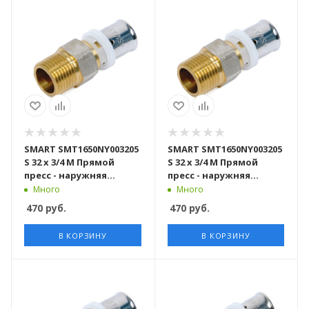
SMART SMT1650NY003205
SMART SMT1650NY003205
S 32 x 3/4 M Прямой
S 32 x 3/4 M Прямой
пресс - наружняя
пресс - наружняя
резьба 50 штук в
резьба 80 штук в
Много
Много
упаковке
упаковке
470
руб.
470
руб.
В КОРЗИНУ
В КОРЗИНУ