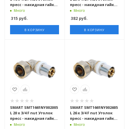
пресс - накидная гайка
пресс - накидная гайка
150 штук в упаковке
100 штук в упаковке
Много
Много
315
руб.
382
руб.
В КОРЗИНУ
В КОРЗИНУ
SMART SMT1661NY002005
SMART SMT1661NY002605
L 20 x 3/4 F nut Уголок
L 26 x 3/4 F nut Уголок
пресс - накидная гайка
пресс - накидная гайка
100 штук в упаковке
100 штук в упаковке
Много
Много