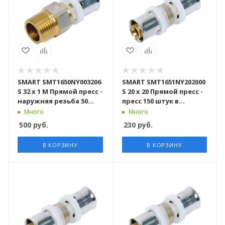
SMART SMT1650NY003206
SMART SMT1651NY202000
S 32 x 1 M Прямой пресс -
S 20 x 20 Прямой пресс -
наружняя резьба 50
пресс 150 штук в
штук в упаковке
упаковке
Много
Много
500
руб.
230
руб.
В КОРЗИНУ
В КОРЗИНУ