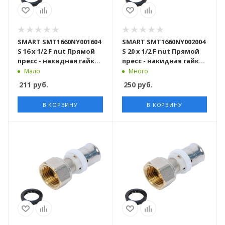
SMART SMT1660NY001604
SMART SMT1660NY002004
S 16 x 1/2 F nut Прямой
S 20 x 1/2 F nut Прямой
пресс - накидная гайка
пресс - накидная гайка
150 штук в упаковке
120 штук в упаковке
Мало
Много
211
руб.
250
руб.
В КОРЗИНУ
В КОРЗИНУ