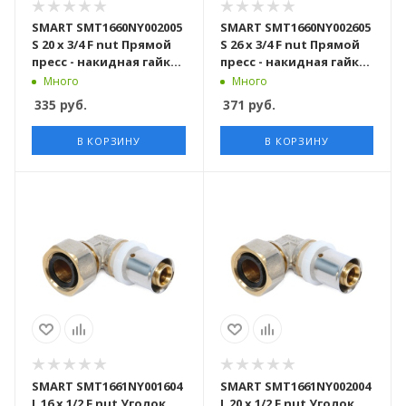
SMART SMT1660NY002005
SMART SMT1660NY002605
S 20 x 3/4 F nut Прямой
S 26 x 3/4 F nut Прямой
пресс - накидная гайка
пресс - накидная гайка
50 штук в упаковке
100 штук в упаковке
Много
Много
335
руб.
371
руб.
В КОРЗИНУ
В КОРЗИНУ
SMART SMT1661NY001604
SMART SMT1661NY002004
L 16 x 1/2 F nut Уголок
L 20 x 1/2 F nut Уголок