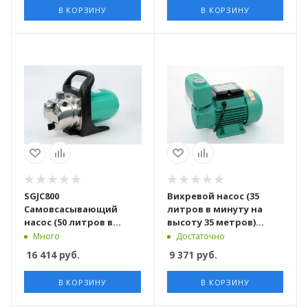
В КОРЗИНУ
В КОРЗИНУ
SGJC800
Вихревой насос (35
Самовсасывающий
литров в минуту на
насос (50 литров в
высоту 35 метров)
минуту на высоту 38
TKS60 TAIFU
Много
Достаточно
метров) SGJC800 TAIFU
16 414
руб.
9 371
руб.
В КОРЗИНУ
В КОРЗИНУ