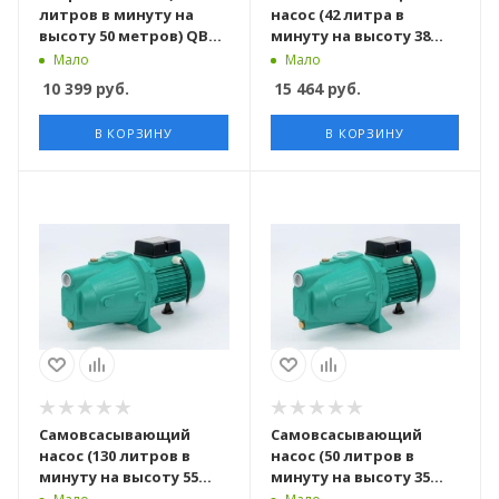
литров в минуту на
насос (42 литра в
высоту 50 метров) QB70
минуту на высоту 38
PUMPMAN
метра) SGJ600 PUMPMAN
Мало
Мало
10 399
руб.
15 464
руб.
В КОРЗИНУ
В КОРЗИНУ
Самовсасывающий
Самовсасывающий
насос (130 литров в
насос (50 литров в
минуту на высоту 55
минуту на высоту 35
метров) JET200 TAIFU
метров) JET80 TAIFU