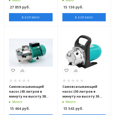
Мало
Мало
27 859
руб.
15 136
руб.
В КОРЗИНУ
В КОРЗИНУ
Самовсасывающий
Самовсасывающий
насос (45 литров в
насос (50 литров в
минуту на высоту 38
минуту на высоту 30
метров) SGJ600-2 TAIFU
метров) SGJC600 TAIFU
Много
Много
15 464
руб.
15 543
руб.