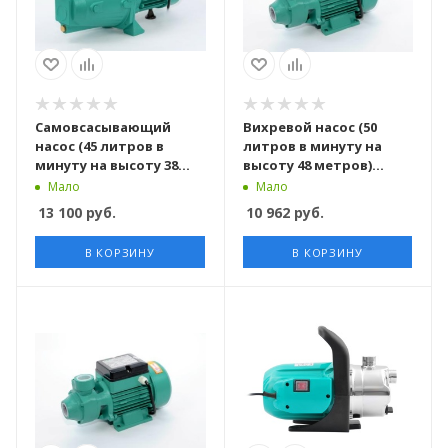
Самовсасывающий
Вихревой насос (50
насос (45 литров в
литров в минуту на
минуту на высоту 38
высоту 48 метров)
метров) JET60 TAIFU
QB70-4 TAIFU
Мало
Мало
13 100
руб.
10 962
руб.
В КОРЗИНУ
В КОРЗИНУ