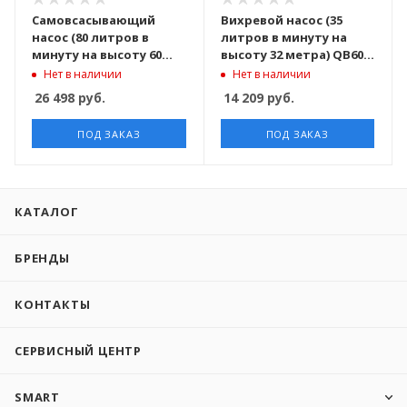
Самовсасывающий
Вихревой насос (35
насос (80 литров в
литров в минуту на
минуту на высоту 60
высоту 32 метра) QB60-
метров) JET150 TAIFU
Bz TAIFU
Нет в наличии
Нет в наличии
26 498
руб.
14 209
руб.
ПОД ЗАКАЗ
ПОД ЗАКАЗ
КАТАЛОГ
БРЕНДЫ
КОНТАКТЫ
СЕРВИСНЫЙ ЦЕНТР
SMART