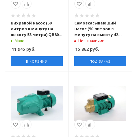
Вихревой насос (50
Самовсасывающий
литров в минуту на
насос (50 литров в
высоту 53 метра) QB80-4
минуту на высоту 42
TAIFU
метров) SGJ800
Мало
Нет в наличии
PUMPMAN
11 945
руб.
15 862
руб.
В КОРЗИНУ
ПОД ЗАКАЗ