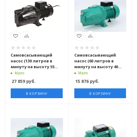
Самовсасывающий
Самовсасывающий
насос (130 литров в
насос (60 литров в
минуту на высоту 55
минуту на высоту 40
метров) JET200PM
метров) JET100-A TAIFU
Мало
Мало
PUMPMAN
27 859
руб.
15 876
руб.
В КОРЗИНУ
В КОРЗИНУ