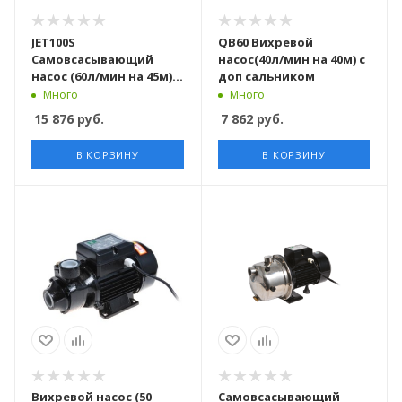
JET100S
QB60 Вихревой
Самовсасывающий
насос(40л/мин на 40м) с
насос (60л/мин на 45м) с
доп сальником
доп сальником
Много
Много
15 876
руб.
7 862
руб.
В КОРЗИНУ
В КОРЗИНУ
Вихревой насос (50
Самовсасывающий