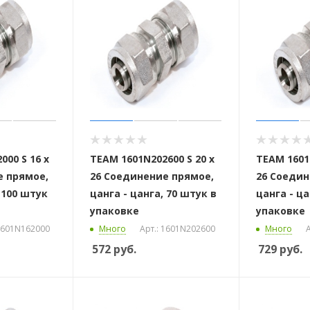
000 S 16 х
ТЕАМ 1601N202600 S 20 x
ТЕАМ 1601N
е прямое,
26 Соединение прямое,
26 Соедин
 100 штук
цанга - цанга, 70 штук в
цанга - ца
упаковке
упаковке
 1601N162000
Много
Арт.: 1601N202600
Много
А
572
руб.
729
руб.