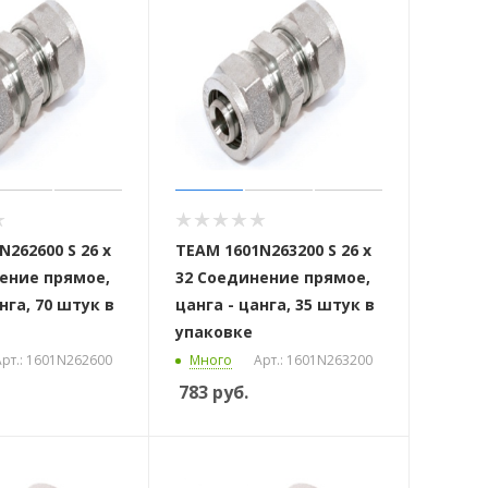
262600 S 26 x
ТЕАМ 1601N263200 S 26 x
ение прямое,
32 Соединение прямое,
нга, 70 штук в
цанга - цанга, 35 штук в
упаковке
рт.: 1601N262600
Много
Арт.: 1601N263200
783
руб.