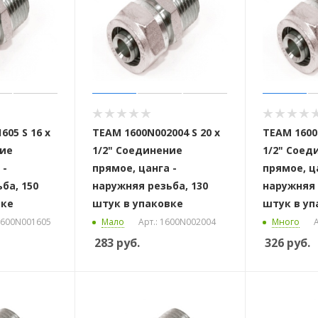
605 S 16 x
ТЕАМ 1600N002004 S 20 x
ТЕАМ 1600N
ние
1/2" Соединение
1/2" Соед
 -
прямое, цанга -
прямое, ц
ба, 150
наружняя резьба, 130
наружняя 
вке
штук в упаковке
штук в уп
 1600N001605
Мало
Арт.: 1600N002004
Много
А
283
руб.
326
руб.