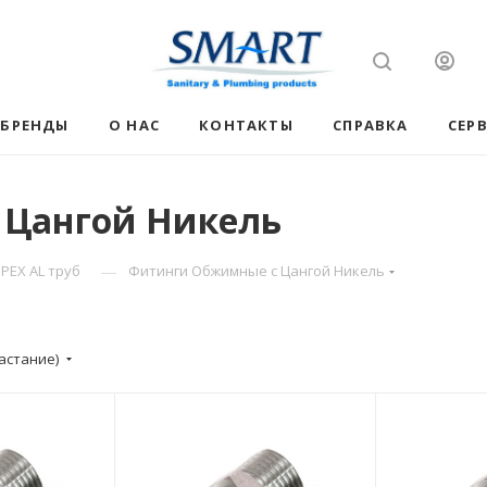
БРЕНДЫ
О НАС
КОНТАКТЫ
СПРАВКА
СЕР
 Цангой Никель
—
PEX AL труб
Фитинги Обжимные с Цангой Никель
астание)