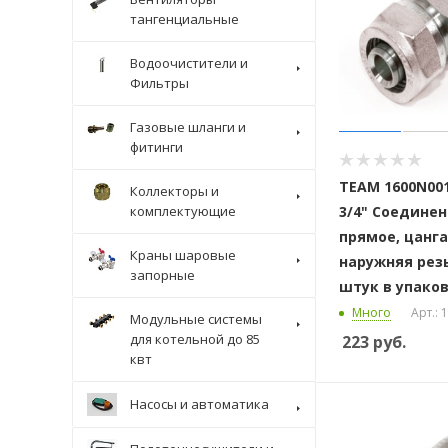
тангенциальные
Водоочистители и
Фильтры
Газовые шланги и
фитинги
ТЕАМ 1600N001
Коллекторы и
комплектующие
3/4" Соедине
прямое, цанга
Краны шаровые
наружняя резь
запорные
штук в упако
Много
Арт.:
Модульные системы
для котельной до 85
223
руб.
квт
Насосы и автоматика