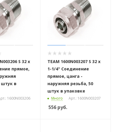
003206 S 32 x
ТЕАМ 1600N003207 S 32 x
ение прямое,
1-1/4" Соединение
аружняя
прямое, цанга -
0 штук в
наружняя резьба, 50
штук в упаковке
рт.: 1600N003206
Много
Арт.: 1600N003207
556
руб.