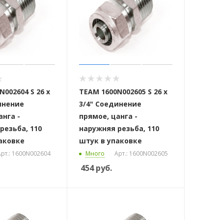
002604 S 26 x
ТЕАМ 1600N002605 S 26 x
инение
3/4" Соединение
анга -
прямое, цанга -
резьба, 110
наружняя резьба, 110
аковке
штук в упаковке
рт.: 1600N002604
Много
Арт.: 1600N002605
454
руб.