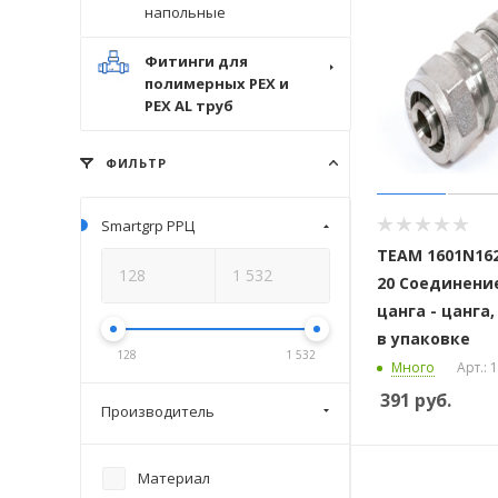
напольные
Фитинги для
полимерных PEX и
PEX AL труб
ФИЛЬТР
Smartgrp РРЦ
ТЕАМ 1601N162
20 Соединени
цанга - цанга,
в упаковке
128
1 532
Много
Арт.:
391
руб.
Производитель
Материал