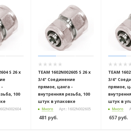
604 S 26 x
ТЕАМ 1602N002605 S 26 x
ТЕАМ 1602N
ние
3/4" Соединение
3/4" Соед
 -
прямое, цанга -
прямое, ц
зьба, 100
внутренняя резьба, 100
внутрення
вке
штук в упаковке
штук в уп
 1602N002604
Много
Арт.: 1602N002605
Много
А
481
руб.
657
руб.