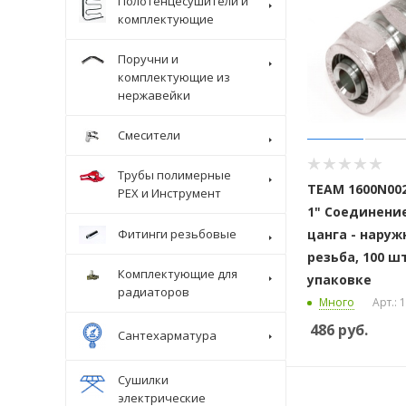
Полотенцесушители и
комплектующие
Поручни и
комплектующие из
нержавейки
Смесители
Трубы полимерные
ТЕАМ 1600N002
Крепеж
PEX и Инструмент
1" Соединени
цанга - наруж
Фитинги резьбовые
резьба, 100 ш
Комплектующие для
упаковке
радиаторов
Много
Арт.:
486
руб.
Сантехарматура
Сушилки
электрические