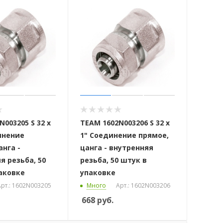
003205 S 32 x
ТЕАМ 1602N003206 S 32 x
инение
1" Соединение прямое,
анга -
цанга - внутренняя
я резьба, 50
резьба, 50 штук в
аковке
упаковке
рт.: 1602N003205
Много
Арт.: 1602N003206
668
руб.