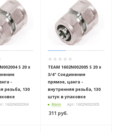
002004 S 20 x
ТЕАМ 1602N002005 S 20 x
инение
3/4" Соединение
анга -
прямое, цанга -
я резьба, 130
внутренняя резьба, 130
аковке
штук в упаковке
т.: 1602N002004
Мало
Арт.: 1602N002005
311
руб.