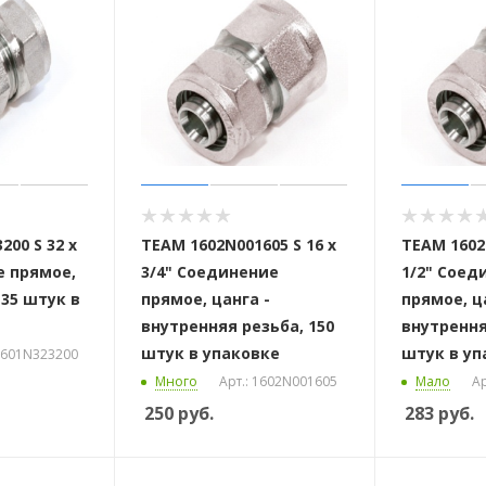
200 S 32 x
ТЕАМ 1602N001605 S 16 x
ТЕАМ 1602N
е прямое,
3/4" Соединение
1/2" Соед
 35 штук в
прямое, цанга -
прямое, ц
внутренняя резьба, 150
внутрення
штук в упаковке
штук в уп
 1601N323200
Много
Арт.: 1602N001605
Мало
Ар
250
руб.
283
руб.