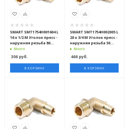
SMART SMT1754H001604 L
SMART SMT1754H002005 L
16 x 1/2 M Уголок пресс -
20 x 3/4 M Уголок пресс -
наружняя резьба 80
наружняя резьба 50
штук в упаковке
штук в упаковке
Много
Много
306
руб.
466
руб.
В КОРЗИНУ
В КОРЗИНУ