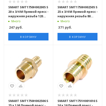
SMART SMT1750H002005 S
SMART SMT1750H002505 S
20 x 3/4 M Прямой пресс -
25 x 3/4 M Прямой пресс -
наружняя резьба 120
наружняя резьба 80
штук в упаковке
штук в упаковке
Много
Много
247
руб.
371
руб.
В КОРЗИНУ
В КОРЗИНУ
SMART SMT1750H002506 S
SMART SMT1751H001616 S
25 x 1 M Прямой пресс -
16 x 16 Прямой пресс -