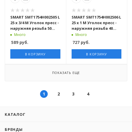
SMART SMT1754H002505 L
SMART SMT1754H002506 L
25 x 3/4 M Уголок пресс -
25 x 1 M Уголок пресс -
наружняя резьба 50
наружняя резьба 40
штук в упаковке
штук в упаковке
Много
Много
589
руб.
727
руб.
В КОРЗИНУ
В КОРЗИНУ
ПОКАЗАТЬ ЕЩЕ
1
2
3
4
КАТАЛОГ
БРЕНДЫ