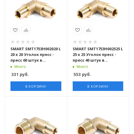
SMART SMT1753H002020 L
SMART SMT1753H002525 L
20 x 20 Уголок пресс -
25 x 25 Уголок пресс -
пресс 60 штук в
пресс 40 штук в
упаковке
упаковке
Много
Много
331
руб.
553
руб.
В КОРЗИНУ
В КОРЗИНУ