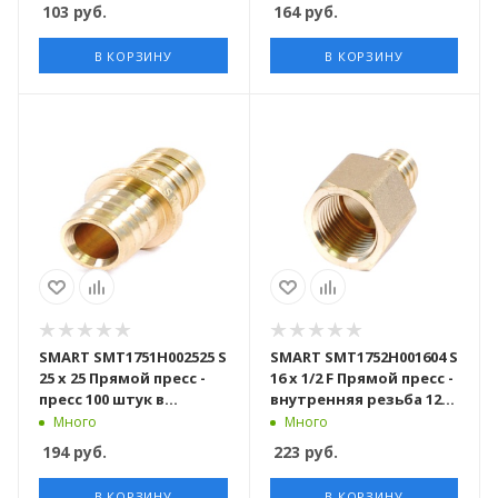
103
руб.
164
руб.
В КОРЗИНУ
В КОРЗИНУ
SMART SMT1751H002525 S
SMART SMT1752H001604 S
25 x 25 Прямой пресс -
16 x 1/2 F Прямой пресс -
пресс 100 штук в
внутренняя резьба 120
упаковке
штук в упаковке
Много
Много
194
руб.
223
руб.
В КОРЗИНУ
В КОРЗИНУ