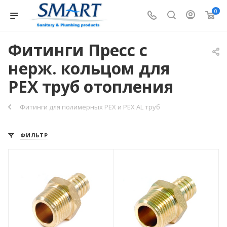
0
Фитинги Пресс с
нерж. кольцом для
PEX труб отопления
Фитинги для полимерных PEX и PEX AL труб
ФИЛЬТР