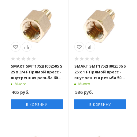
SMART SMT1752H002505 S
SMART SMT1752H002506 S
25 x 3/4 F Прямой пресс -
25 x 1 F Прямой пресс -
внутренняя резьба 60
внутренняя резьба 50
штук в упаковке
штук в упаковке
Много
Много
405
руб.
536
руб.
В КОРЗИНУ
В КОРЗИНУ