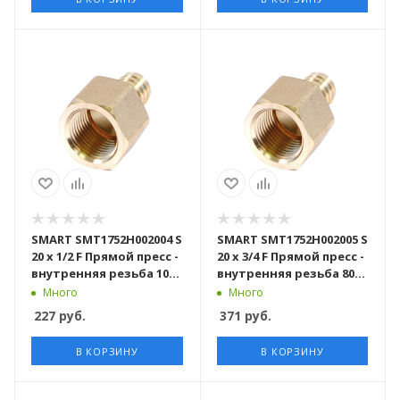
SMART SMT1752H002004 S
SMART SMT1752H002005 S
20 x 1/2 F Прямой пресс -
20 x 3/4 F Прямой пресс -
внутренняя резьба 100
внутренняя резьба 80
штук в упаковке
штук в упаковке
Много
Много
227
руб.
371
руб.
В КОРЗИНУ
В КОРЗИНУ