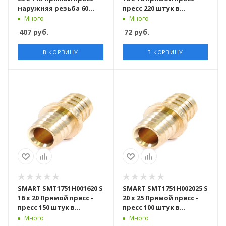
наружняя резьба 60
пресс 220 штук в
штук в упаковке
упаковке
Много
Много
407
руб.
72
руб.
В КОРЗИНУ
В КОРЗИНУ
SMART SMT1751H001620 S
SMART SMT1751H002025 S
16 x 20 Прямой пресс -
20 x 25 Прямой пресс -
пресс 150 штук в
пресс 100 штук в
упаковке
упаковке
Много
Много