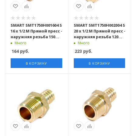
SMART SMT1750H001604 S
SMART SMT1750H002004 S
16 x 1/2 M Прямой пресс -
20 x 1/2 M Прямой пресс -
наружняя резьба 150
наружняя резьба 120
штук в упаковке
штук в упаковке
Много
Много
164
руб.
223
руб.
В КОРЗИНУ
В КОРЗИНУ