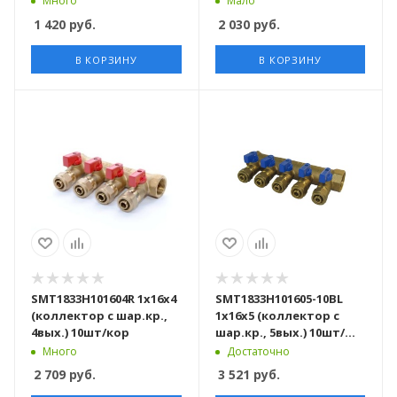
Много
Мало
упаковке
1 420
руб.
2 030
руб.
В КОРЗИНУ
В КОРЗИНУ
SMT1833Н101604R 1х16х4
SMT1833Н101605-10BL
(коллектор с шар.кр.,
1х16х5 (коллектор с
4вых.) 10шт/кор
шар.кр., 5вых.) 10шт/
кор
Много
Достаточно
2 709
руб.
3 521
руб.