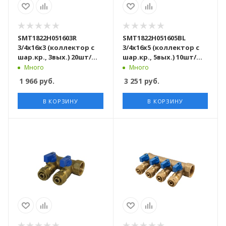
SMT1822Н051603R
SMT1822Н051605BL
3/4x16x3 (коллектор с
3/4x16x5 (коллектор с
шар.кр., 3вых.) 20шт/
шар.кр., 5вых.) 10шт/
кор
кор
Много
Много
1 966
руб.
3 251
руб.
В КОРЗИНУ
В КОРЗИНУ