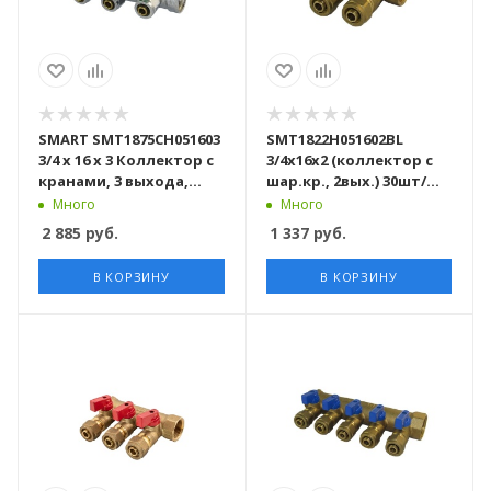
SMART SMT1875CH051603
SMT1822Н051602BL
3/4 x 16 x 3 Коллектор с
3/4x16x2 (коллектор с
кранами, 3 выхода,
шар.кр., 2вых.) 30шт/
хромированный, 18
кор
Много
Много
штук в упаковке
2 885
руб.
1 337
руб.
В КОРЗИНУ
В КОРЗИНУ