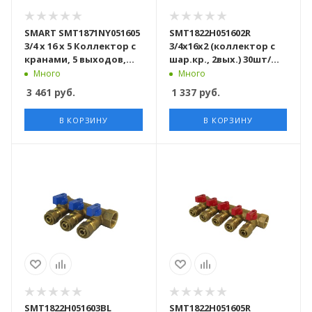
SMART SMT1871NY051605
SMT1822Н051602R
3/4 x 16 x 5 Коллектор с
3/4x16x2 (коллектор с
кранами, 5 выходов,
шар.кр., 2вых.) 30шт/
никель, 15 штук в
кор
Много
Много
упаковке
3 461
руб.
1 337
руб.
В КОРЗИНУ
В КОРЗИНУ
SMT1822Н051603BL
SMT1822Н051605R