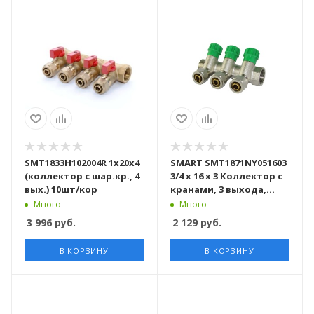
SMT1833Н102004R 1х20х4
SMART SMT1871NY051603
(коллектор с шар.кр., 4
3/4 x 16 x 3 Коллектор с
вых.) 10шт/кор
кранами, 3 выхода,
никель, 24 штуки в
Много
Много
упаковке
3 996
руб.
2 129
руб.
В КОРЗИНУ
В КОРЗИНУ