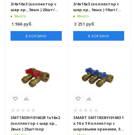
3/4x16x3 (коллектор с
3/4x16x5 (коллектор с
шар.кр., 3вых.) 20шт/
шар.кр., 5вых.) 10шт/
кор
кор
Много
Много
1 966
руб.
3 251
руб.
В КОРЗИНУ
В КОРЗИНУ
SMT1833Н101602R 1x16x2
SMART SMT1833Н101603 1
(коллектор с шар.кр.,
х 16 х 3 Коллектор с
2вых.) 25шт/кор
шаровыми кранами, 3
выхода, 15 штук в