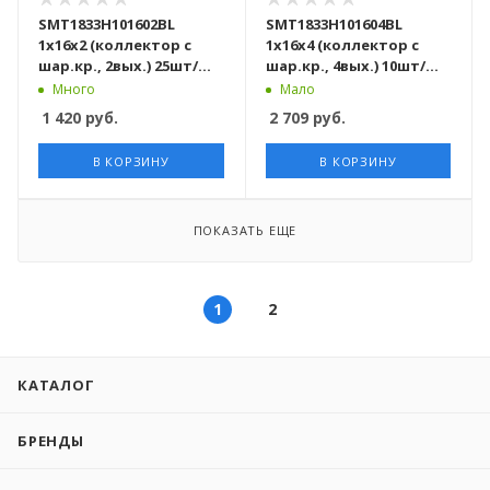
SMT1833Н101602BL
SMT1833Н101604BL
1x16x2 (коллектор с
1х16х4 (коллектор с
шар.кр., 2вых.) 25шт/
шар.кр., 4вых.) 10шт/
кор
кор
Много
Мало
1 420
руб.
2 709
руб.
В КОРЗИНУ
В КОРЗИНУ
ПОКАЗАТЬ ЕЩЕ
1
2
КАТАЛОГ
БРЕНДЫ