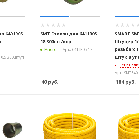
я 640 IR05-
SMT Стакан для 641 IR05-
SMART SMT
р
18 300шт/кор
Штуцер 1/
резьба х 1
Много
Арт.: 641 IR05-18
штук в уп
10,5 300шт/уп
Нет в нал
Арт.: SMT640
40
руб.
184
руб.