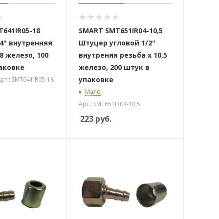
641IR05-18
SMART SMT651IR04-10,5
4" внутренняя
Штуцер угловой 1/2"
8 железо, 100
внутреняя резьба х 10,5
аковке
железо, 200 штук в
упаковке
рт.: SMT641IR05-18
Мало
Арт.: SMT651IR04-10,5
223
руб.