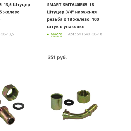
5-13,5 Штуцер
SMART SMT640IR05-18
,5 железо
Штуцер 3/4" наружняя
р
резьба х 18 железо, 100
штук в упаковке
R05-13,5
Много
Арт.: SMT640IR05-18
351
руб.