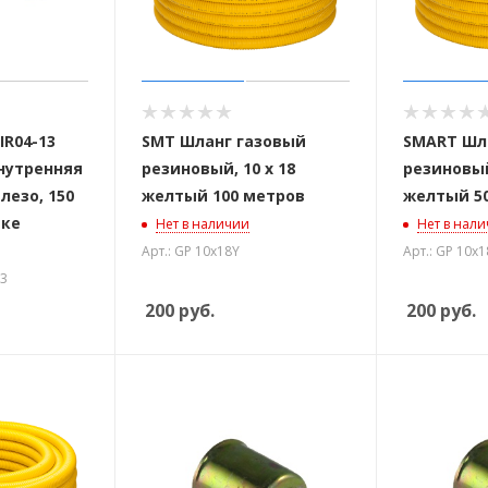
IR04-13
SMT Шланг газовый
SMART Шл
внутренняя
резиновый, 10 х 18
резиновый
лезо, 150
желтый 100 метров
желтый 5
вке
Нет в наличии
Нет в нал
Арт.: GP 10х18Y
Арт.: GP 10х1
13
200
руб.
200
руб.