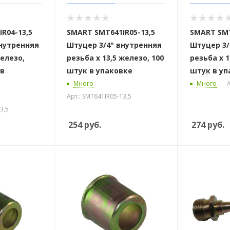
 стоек для поручня
R04-13,5
SMART SMT641IR05-13,5
SMART SMT
внутренняя
Штуцер 3/4" внутренняя
Штуцер 3/
железо,
резьба х 13,5 железо, 100
резьба х 1
 в
штук в упаковке
штук в уп
Много
Много
А
Арт.: SMT641IR05-13,5
3,5
254
руб.
274
руб.