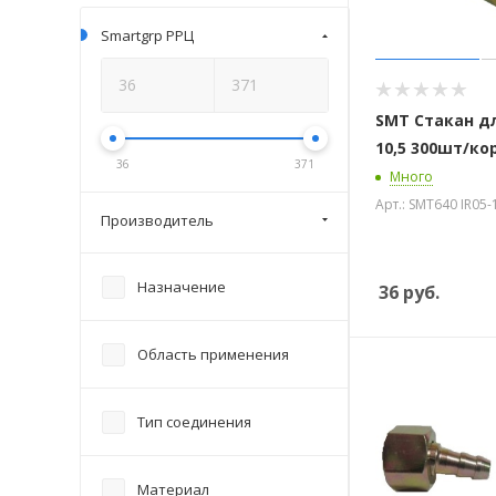
Smartgrp РРЦ
SMT Стакан дл
10,5 300шт/ко
36
371
Много
Арт.: SMT640 IR05-
Производитель
Назначение
36
руб.
Область применения
Тип соединения
Материал