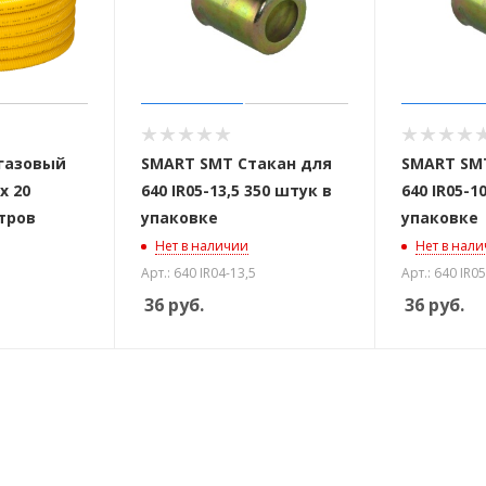
газовый
SMART SMT Стакан для
SMART SM
х 20
640 IR05-13,5 350 штук в
640 IR05-1
тров
упаковке
упаковке
Нет в наличии
Нет в нал
Арт.: 640 IR04-13,5
Арт.: 640 IR05
36
руб.
36
руб.