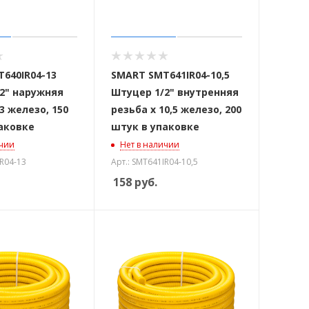
640IR04-13
SMART SMT641IR04-10,5
2" наружняя
Штуцер 1/2" внутренняя
3 железо, 150
резьба х 10,5 железо, 200
аковке
штук в упаковке
ичии
Нет в наличии
IR04-13
Арт.: SMT641IR04-10,5
158
руб.