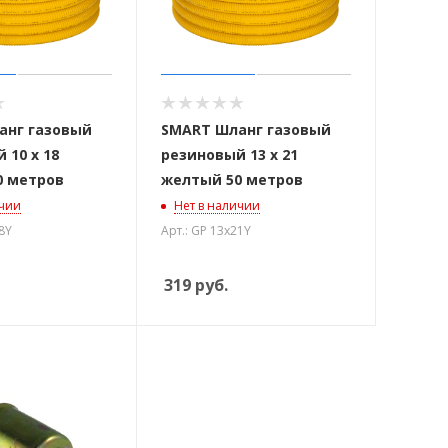
анг газовый
SMART Шланг газовый
 10 х 18
резиновый 13 х 21
0 метров
желтый 50 метров
ичии
Нет в наличии
8Y
Арт.: GP 13х21Y
319
руб.