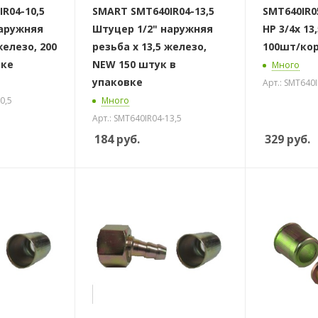
R04-10,5
SMART SMT640IR04-13,5
SMT640IR0
наружняя
Штуцер 1/2" наружняя
НР 3/4х 13
железо, 200
резьба х 13,5 железо,
100шт/ко
вке
NEW 150 штук в
Много
упаковке
Арт.: SMT640I
0,5
Много
Арт.: SMT640IR04-13,5
184
руб.
329
руб.