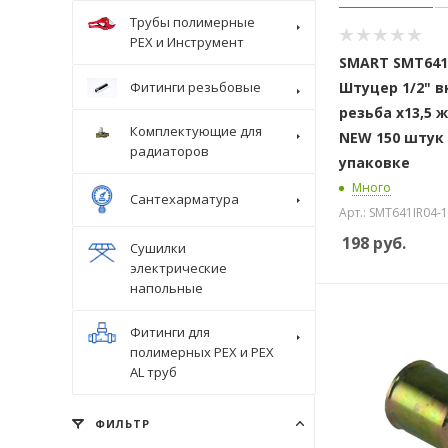
Трубы полимерные
Крепеж
PEX и Инструмент
SMART SMT641I
Штуцер 1/2" 
Фитинги резьбовые
резьба х13,5 
Комплектующие для
NEW 150 штук
радиаторов
упаковке
Много
Сантехарматура
Арт.: SMT641IR04-1
198
руб.
Сушилки
электрические
напольные
Фитинги для
полимерных PEX и PEX
AL труб
ФИЛЬТР