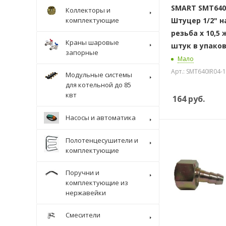
SMART SMT640I
Коллекторы и
комплектующие
Штуцер 1/2" 
резьба х 10,5 
Краны шаровые
штук в упако
запорные
Мало
Арт.: SMT640IR04-1
Модульные системы
для котельной до 85
квт
164
руб.
Насосы и автоматика
Полотенцесушители и
комплектующие
Поручни и
комплектующие из
нержавейки
Смесители