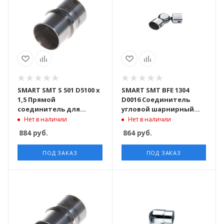
SMART SMT S 501 D5100 x
SMART SMT BFE 1304
1,5 Прямой
D0016 Соединитель
соединитель для
угловой шарнирный
трубы D50,8 x 1,5 mm
для ригеля D16 mm
Нет в наличии
Нет в наличии
марка стали AISI 304
884
руб.
864
руб.
ПОД ЗАКАЗ
ПОД ЗАКАЗ