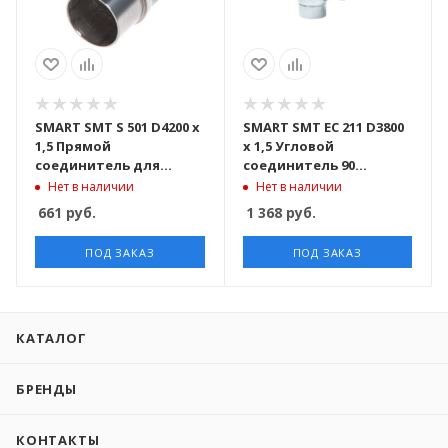
SMART SMT S 501 D4200 x
SMART SMT EC 211 D3800
1,5 Прямой
x 1,5 Угловой
соединитель для
соединитель 90
трубы D42,4 x 1,5 mm
градусов, для трубы
Нет в наличии
Нет в наличии
марка стали AISI 304
D38,1 x 1,5 mm марка
661
руб.
1 368
руб.
стали AISI 304
ПОД ЗАКАЗ
ПОД ЗАКАЗ
КАТАЛОГ
БРЕНДЫ
КОНТАКТЫ