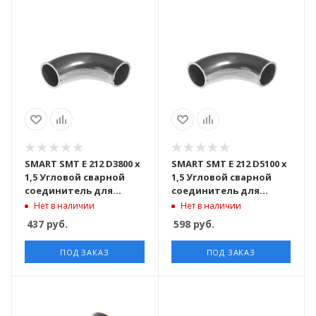
SMART SMT E 212 D3800 x
SMART SMT E 212 D5100 x
1,5 Угловой сварной
1,5 Угловой сварной
соединитель для
соединитель для
трубы D38,1 x 1,5 mm
трубы D50,8 x 1,5 mm
Нет в наличии
Нет в наличии
марка стали AISI 304
марка стали AISI 304
437
руб.
598
руб.
ПОД ЗАКАЗ
ПОД ЗАКАЗ