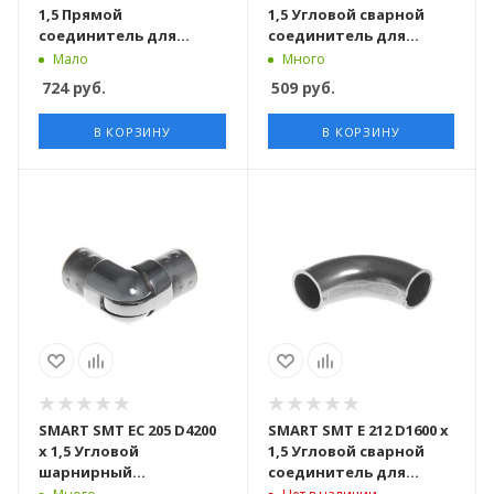
1,5 Прямой
1,5 Угловой сварной
соединитель для
соединитель для
трубы D38,1 x 1,5 mm
трубы D42,4 x 1,5 mm
Мало
Много
марка стали AISI 304
марка стали AISI 304
724
руб.
509
руб.
В КОРЗИНУ
В КОРЗИНУ
SMART SMT EC 205 D4200
SMART SMT E 212 D1600 x
x 1,5 Угловой
1,5 Угловой сварной
шарнирный
соединитель для
соединитель для
ригеля D16 x 1,5 mm