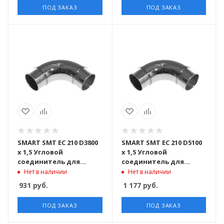
ПОД ЗАКАЗ
ПОД ЗАКАЗ
SMART SMT EC 210 D3800
SMART SMT EC 210 D5100
x 1,5 Угловой
x 1,5 Угловой
соединитель для
соединитель для
трубы D38,1 x 1,5 mm
трубы D50,8 x 1,5 mm
Нет в наличии
Нет в наличии
марка стали AISI 304
марка стали AISI 304
931
руб.
1 177
руб.
ПОД ЗАКАЗ
ПОД ЗАКАЗ