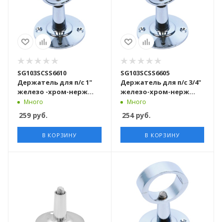
SG103SCSS6610
SG103SCSS6605
Держатель для п/с 1"
Держатель для п/с 3/4"
железо -хром-нерж
железо-хром-нерж
100шт/кор
100шт/кор
Много
Много
259
руб.
254
руб.
В КОРЗИНУ
В КОРЗИНУ