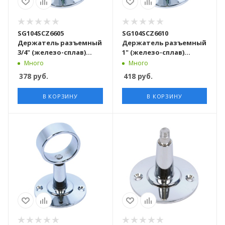
SG104SCZ6605
SG104SCZ6610
Держатель разъемный
Держатель разъемный
3/4" (железо-сплав)
1" (железо-сплав)
хромированный 100
хромированный 100
Много
Много
шт/кор
шт/кор
378
руб.
418
руб.
В КОРЗИНУ
В КОРЗИНУ