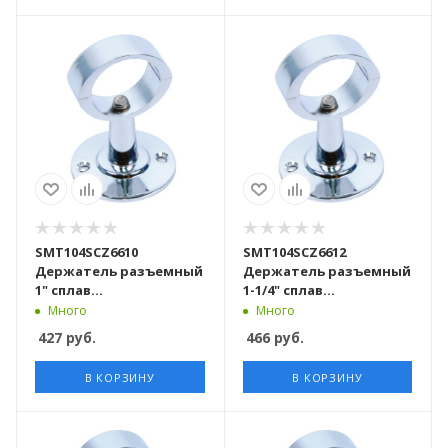
SMT104SCZ6610
SMT104SCZ6612
Держатель разъемный
Держатель разъемный
1" сплав
1-1/4" сплав
хромированный 100
хромированный 100
Много
Много
шт/кор
шт/кор
427
руб.
466
руб.
В КОРЗИНУ
В КОРЗИНУ