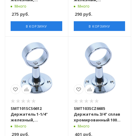
хромированный 100
хромированный 100
Много
Много
шт/кор
штук в упаковке
275
руб.
290
руб.
В КОРЗИНУ
В КОРЗИНУ
SMT101SCS6612
SMT103SCZ6605
Держатель 1-1/4"
Держатель 3/4" сплав
железный,
хромированный 100
хромированный 100
шт/кор
Много
Много
шт/кор
299
руб.
401
руб.