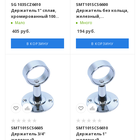
SG 103SCZ6610
SMT101SCS6600
Держатель 1" сплав,
Держатель без кольца,
хромированный 100
железный,
шт/кор
хромированный 100
Мало
Много
шт/кор
405
руб.
194
руб.
В КОРЗИНУ
В КОРЗИНУ
SMT101SCS6605
SMT101SCS6610
Держатель 3/4"
Держатель 1"
железный,
железный,