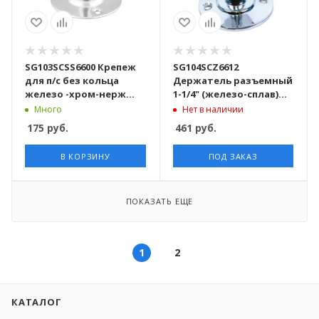
SG103SCSS6600 Крепеж
SG104SCZ6612
для п/с без кольца
Держатель разъемный
железо -хром-нерж
1-1/4" (железо-сплав)
100шт/кор
хромированный 100
Много
Нет в наличии
шт/кор
175
руб.
461
руб.
В КОРЗИНУ
ПОД ЗАКАЗ
ПОКАЗАТЬ ЕЩЕ
1
2
КАТАЛОГ