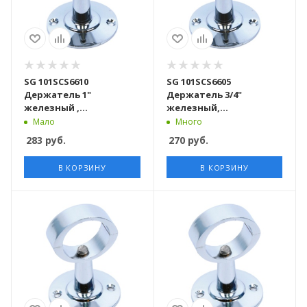
SG 101SCS6610
SG 101SCS6605
Держатель 1"
Держатель 3/4"
железный ,
железный,
хромированный 100
хромированный 100
Мало
Много
шт/кор
шт/кор
283
руб.
270
руб.
В КОРЗИНУ
В КОРЗИНУ