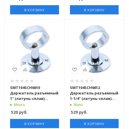
В КОРЗИНУ
В КОРЗИНУ
SMT104SCH6610
SMT104SCH6612
Держатель разъемный
Держатель разъемный
1" (латунь-сплав)
1-1/4" (латунь-сплав)
хромированный 100шт/
хромированный 100
Много
Мало
кор
шт/кор
520
руб.
529
руб.
В КОРЗИНУ
В КОРЗИНУ