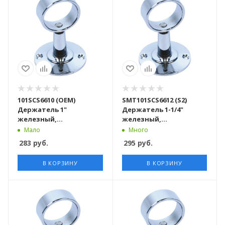
101SCS6610 (OEM)
SMT101SCS6612 (S2)
Держатель 1"
Держатель 1-1/4"
железный,
железный,
хромированный 100
хромированный 100
Мало
Много
шт/кор
шт/кор
283
руб.
295
руб.
В КОРЗИНУ
В КОРЗИНУ