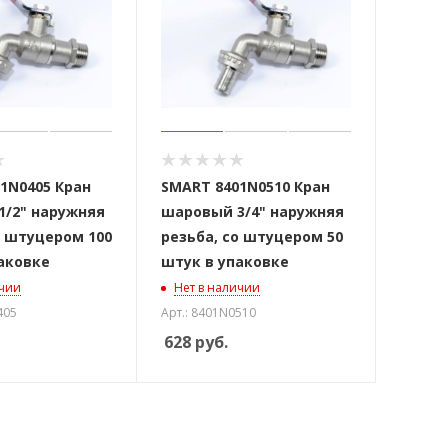
1N0405 Кран
SMART 8401N0510 Кран
/2" наружняя
шаровый 3/4" наружняя
о штуцером 100
резьба, со штуцером 50
аковке
штук в упаковке
ичии
Нет в наличии
405
Арт.: 8401N0510
628
руб.