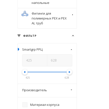
напольные
Фитинги для
полимерных PEX и PEX
AL труб
ФИЛЬТР
Smartgrp РРЦ
425
628
Производитель
Материал корпуса