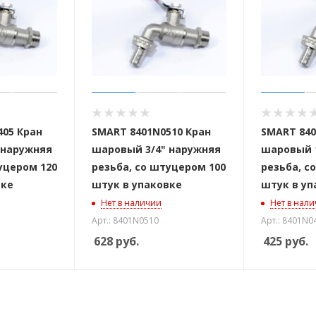
405 Кран
SMART 8401N0510 Кран
SMART 840
 наружняя
шаровый 3/4" наружняя
шаровый 1
уцером 120
резьба, со штуцером 100
резьба, с
вке
штук в упаковке
штук в уп
Нет в наличии
Нет в нал
Арт.: 8401N0510
Арт.: 8401N0
628
руб.
425
руб.