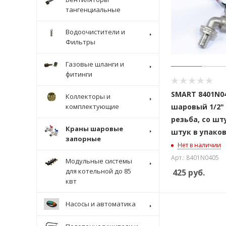
тангенциальные
Водоочистители и
Фильтры
Газовые шланги и
фитинги
SMART 8401N0
Коллекторы и
комплектующие
шаровый 1/2"
резьба, со шт
Краны шаровые
штук в упако
запорные
Нет в наличии
Арт.: 8401N0405
Модульные системы
для котельной до 85
425
руб.
квт
Насосы и автоматика