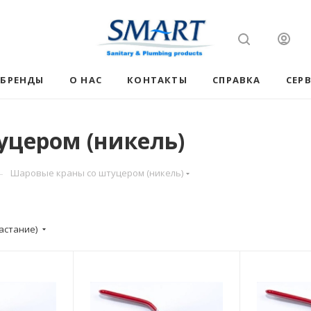
БРЕНДЫ
О НАС
КОНТАКТЫ
СПРАВКА
СЕР
уцером (никель)
—
Шаровые краны со штуцером (никель)
астание)