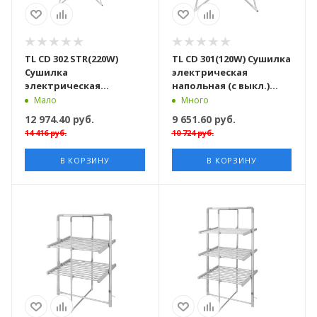
TL CD 302 STR(220W)
TL CD 301(120W) Сушилка
Сушилка
электрическая
электрическая
напольная (с выкл.)
напольная раскладная
220В
Мало
Много
(с выкл.) 220В
12 974.40
руб.
9 651.60
руб.
14 416
руб.
10 724
руб.
В КОРЗИНУ
В КОРЗИНУ