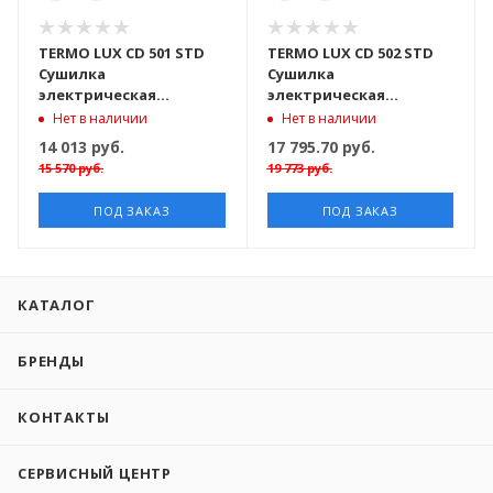
TERMO LUX CD 501 STD
TERMO LUX CD 502 STD
Сушилка
Сушилка
электрическая
электрическая
модификация BK - 702
модификация BK - 703
Нет в наличии
Нет в наличии
14 013
руб.
17 795.70
руб.
15 570
руб.
19 773
руб.
ПОД ЗАКАЗ
ПОД ЗАКАЗ
КАТАЛОГ
БРЕНДЫ
КОНТАКТЫ
СЕРВИСНЫЙ ЦЕНТР