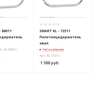
 88011
SMART KL - 72311
едержатель
Полотенцедержатель
овал
т.: KL-88011
Нет в наличии
Арт.: KL-72311
.
1 588
руб.