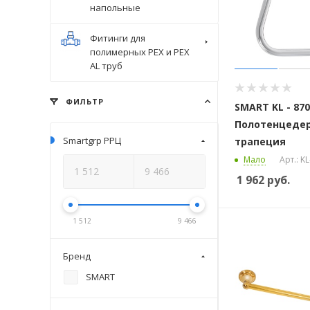
напольные
Фитинги для
полимерных PEX и PEX
AL труб
ФИЛЬТР
SMART KL - 87
Полотенцеде
Smartgrp РРЦ
трапеция
Мало
Арт.: K
1 962
руб.
1 512
9 466
Бренд
SMART