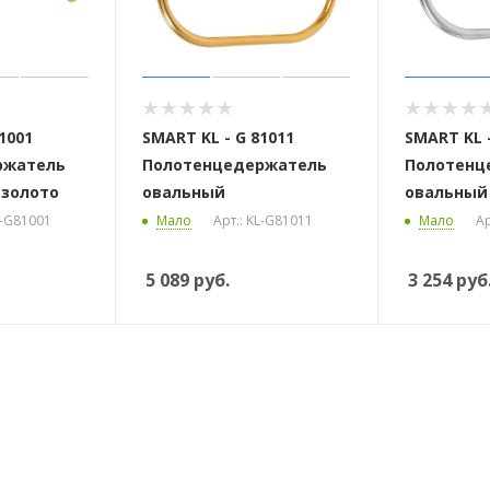
1001
SMART KL - G 81011
SMART KL -
ржатель
Полотенцедержатель
Полотенц
 золото
овальный
овальный
L-G81001
Мало
Арт.: KL-G81011
Мало
Ар
5 089
руб.
3 254
руб