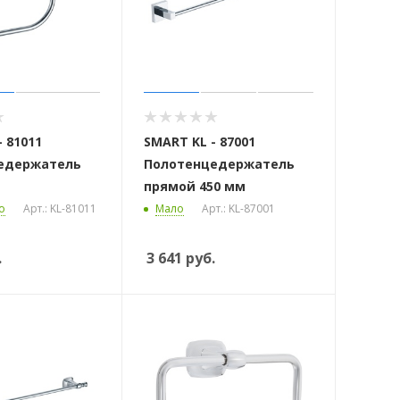
 81011
SMART KL - 87001
едержатель
Полотенцедержатель
прямой 450 мм
о
Арт.: KL-81011
Мало
Арт.: KL-87001
.
3 641
руб.