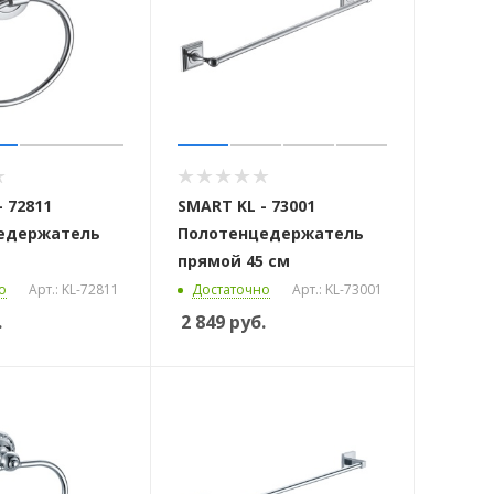
 72811
SMART KL - 73001
едержатель
Полотенцедержатель
прямой 45 см
о
Арт.: KL-72811
Достаточно
Арт.: KL-73001
.
2 849
руб.