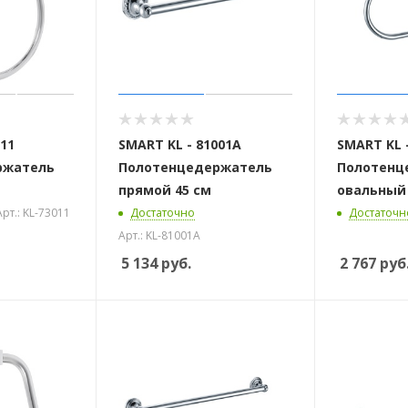
011
SMART KL - 81001A
SMART KL -
ржатель
Полотенцедержатель
Полотенц
прямой 45 см
овальный
 стоек для поручня
Арт.: KL-73011
Достаточно
Достаточн
Арт.: KL-81001A
5 134
руб.
2 767
руб