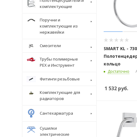
Полотенцесушители и
комплектующие
Поручни и
комплектующие из
нержавейки
Смесители
SMART KL - 73
Полотенцеде
Трубы полимерные
кольцо
Крепеж
PEX и Инструмент
Достаточно
Фитинги резьбовые
1 532
руб.
Комплектующие для
радиаторов
Сантехарматура
Сушилки
электрические