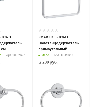
 89401
SMART KL - 89411
едержатель
Полотенцедержатель
 см
прямоугольный
о
Арт.: KL-89401
Мало
Арт.: KL-89411
.
2 200
руб.