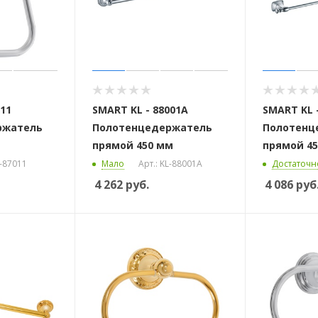
011
SMART KL - 88001A
SMART KL -
ржатель
Полотенцедержатель
Полотенц
прямой 450 мм
прямой 45
L-87011
Мало
Арт.: KL-88001A
Достаточн
4 262
руб.
4 086
руб