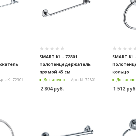
SMART KL - 72801
SMART KL -
ржатель
Полотенцедержатель
Полотенц
м
прямой 45 см
кольцо
Арт.: KL-72301
Достаточно
Арт.: KL-72801
Достаточн
2 804
руб.
1 512
руб