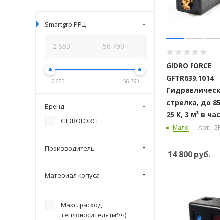
Smartgrp РРЦ
GIDRO FORCE
GFTR639.1014
2 653
56 790
Гидравличес
Бренд
стрелка, до 85
25 К, 3 м³ в час
GIDROFORCE
Мало
Арт.: G
Производитель
14 800
руб.
Материал копуса
Макс. расход
теплоносителя (м³/ч)