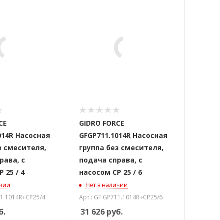
CE
GIDRO FORCE
014R Насосная
GFGP711.1014R Насосная
з смесителя,
группа без смесителя,
рава, с
подача справа, с
 25 / 4
насосом CP 25 / 6
ичии
Нет в наличии
11.1014R+CP25/4
Арт.: GF GP711.1014R+CP25/6
б.
31 626
руб.