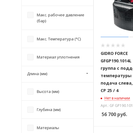
Макс. рабочее давление
(бар)
Макс. Температура (°С)
GIDRO FORCE
Материал уплотнения
GFGP190.1014L
группа с под
Длина (мм)
температуры 2
подача слева,
Высота (мм)
CP 25 / 4
Нет в наличии
Арт.: GF GP190.10
Глубина (мм)
56 700
руб.
Материалы