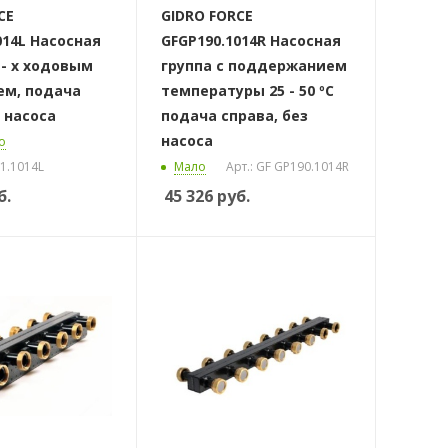
CE
GIDRO FORCE
014L Насосная
GFGP190.1014R Насосная
 - х ходовым
группа с поддержанием
ем, подача
температуры 25 - 50 ºС
з насоса
подача справа, без
насоса
о
31.1014L
Мало
Арт.: GF GP190.1014R
б.
45 326
руб.