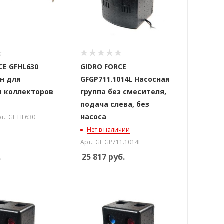
CE GFHL630
GIDRO FORCE
н для
GFGP711.1014L Насосная
я коллекторов
группа без смесителя,
подача слева, без
насоса
т.: GF HL630
Нет в наличии
Арт.: GF GP711.1014L
.
25 817
руб.