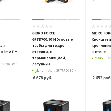
GIDRO FORCE
GIDRO FOR
GFTR700.1014 Угловые
Кронштей
кая
трубы для гидро
креплени
 кВт ΔТ =
стрелки, с
к стене
термоизоляцией,
Мало
Ар
латунные
F TR639.1014
Мало
Арт.: GF TR700.1014
6 678
руб.
2 653
руб