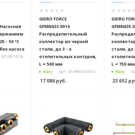
 стоек для поручня
GIDRO FORCE
GIDRO FOR
 Насосная
GFMN633.0014
GFMN635.0
держанием
Распределительный
Распреде
5 - 50 ºС
коллектор из черной
коллектор
без насоса
стали, до 3 - х
стали, до 
отопительных контуров,
отопитель
F GP190.1014L
L = 500 мм
L = 750 мм
Мало
Арт.: GF MN633.0014
Мало
Ар
17 086
руб.
23 652
ру