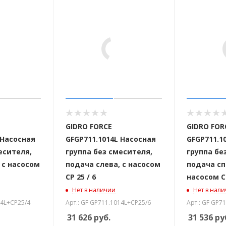
GIDRO FORCE
GIDRO FOR
 Насосная
GFGP711.1014L Насосная
GFGP711.1
есителя,
группа без смесителя,
группа бе
 с насосом
подача слева, с насосом
подача сп
CP 25 / 6
насосом CP
Нет в наличии
Нет в нал
14L+CP25/4
Арт.: GF GP711.1014L+CP25/6
Арт.: GF GP7
31 626
руб.
31 536
ру