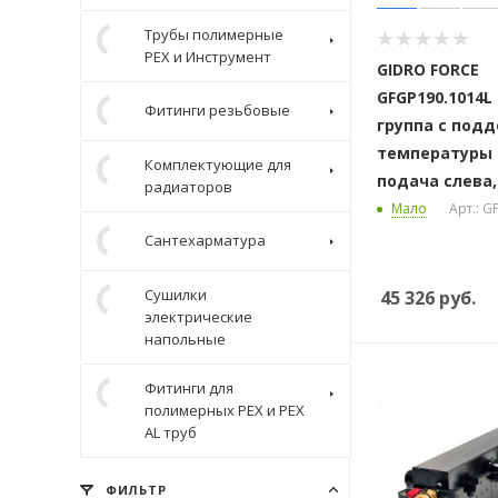
Трубы полимерные
Крепеж
PEX и Инструмент
GIDRO FORCE
GFGP190.1014L
Фитинги резьбовые
группа с под
температуры 2
Комплектующие для
радиаторов
подача слева,
Мало
Арт.: G
Сантехарматура
Сушилки
45 326
руб.
электрические
напольные
Фитинги для
полимерных PEX и PEX
AL труб
ФИЛЬТР