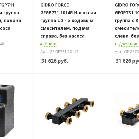
FGP711
GIDRO FORCE
GIDRO FOR
я группа
GFGP731.1014R Насосная
GFGP731.1
я, подача
группа c 3 - х ходовым
группа c 3
асоса
смесителем, подача
смесител
справа, без насоса
слева, бе
14R
Много
Достаточн
Арт.: GF GP731.1014R
Арт.: GF GP7
31 626
руб.
31 626
ру