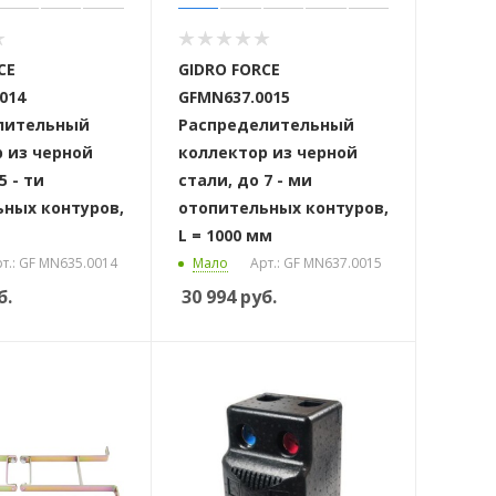
CE
GIDRO FORCE
014
GFMN637.0015
лительный
Распределительный
 из черной
коллектор из черной
5 - ти
стали, до 7 - ми
ных контуров,
отопительных контуров,
L = 1000 мм
т.: GF MN635.0014
Мало
Арт.: GF MN637.0015
б.
30 994
руб.