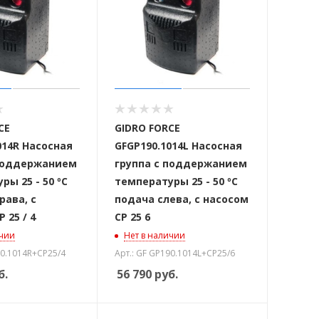
CE
GIDRO FORCE
014R Насосная
GFGP190.1014L Насосная
 поддержанием
группа с поддержанием
ры 25 - 50 ºС
температуры 25 - 50 ºС
рава, с
подача слева, с насосом
 25 / 4
CP 25 6
ичии
Нет в наличии
90.1014R+CP25/4
Арт.: GF GP190.1014L+CP25/6
б.
56 790
руб.