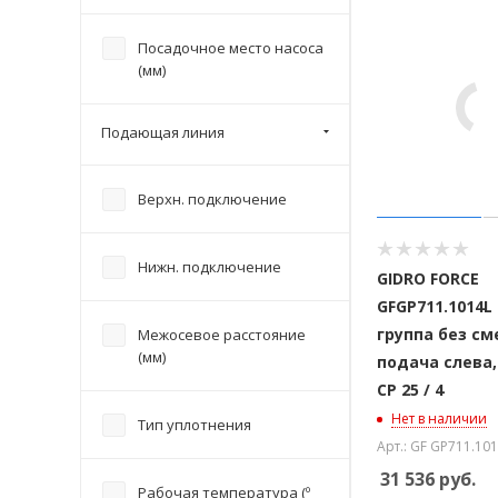
Посадочное место насоса
(мм)
Подающая линия
Верхн. подключение
Нижн. подключение
GIDRO FORCE
GFGP711.1014L
Межосевое расстояние
группа без см
(мм)
подача слева,
CP 25 / 4
Тип уплотнения
Нет в наличии
Арт.: GF GP711.10
31 536
руб.
Рабочая температура (º