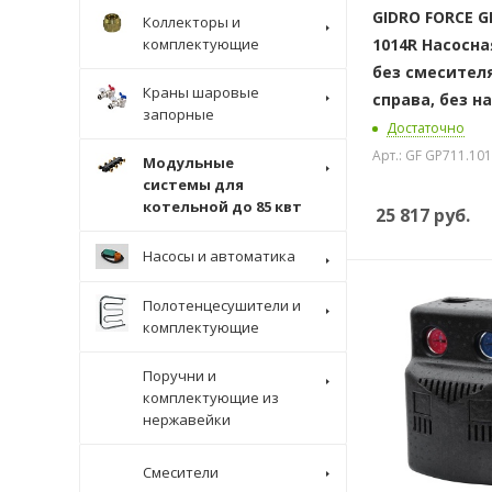
GIDRO FORCE G
Коллекторы и
комплектующие
1014R Насосна
без смесител
Краны шаровые
справа, без н
запорные
Достаточно
Арт.: GF GP711.10
Модульные
системы для
котельной до 85 квт
25 817
руб.
Насосы и автоматика
Полотенцесушители и
комплектующие
Поручни и
комплектующие из
нержавейки
Смесители