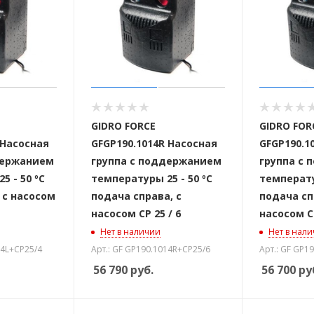
GIDRO FORCE
GIDRO FOR
 Насосная
GFGP190.1014R Насосная
GFGP190.1
держанием
группа с поддержанием
группа с
5 - 50 ºС
температуры 25 - 50 ºС
температу
 с насосом
подача справа, с
подача сп
насосом CP 25 / 6
насосом CP
Нет в наличии
Нет в нал
14L+CP25/4
Арт.: GF GP190.1014R+CP25/6
Арт.: GF GP1
56 790
руб.
56 700
ру