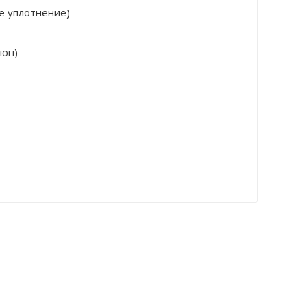
е уплотнение)
лон)