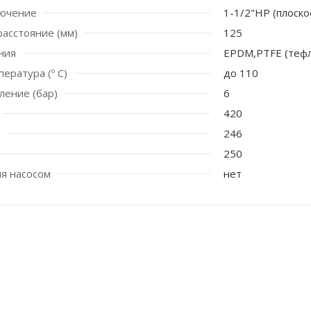
лючение
1-1/2"НР (плоско
асстояние (мм)
125
ния
EPDM,PTFE (теф
ература (º С)
до 110
ление (бар)
6
420
246
250
я насосом
нет