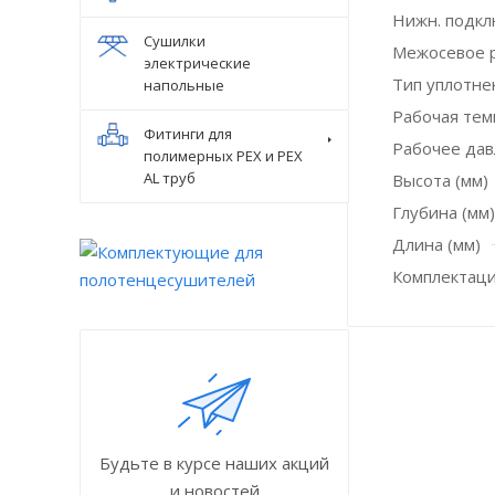
Нижн. подк
Сушилки
Межосевое р
электрические
Тип уплотне
напольные
Рабочая темп
Фитинги для
Рабочее дав
полимерных PEX и PEX
AL труб
Высота (мм)
Глубина (мм)
Длина (мм)
Комплектаци
Будьте в курсе наших акций
и новостей