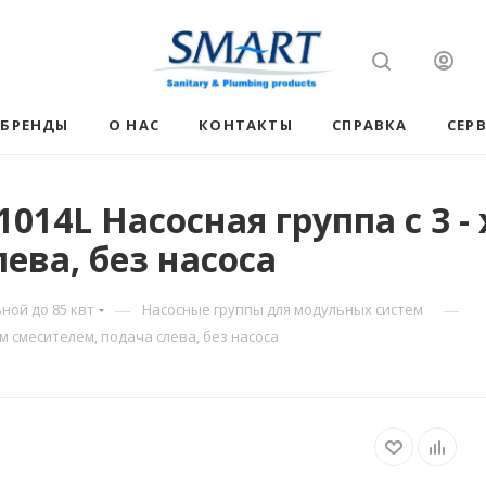
БРЕНДЫ
О НАС
КОНТАКТЫ
СПРАВКА
СЕР
014L Насосная группа c 3 -
ева, без насоса
—
—
ной до 85 квт
Насосные группы для модульных систем
ым смесителем, подача слева, без насоса