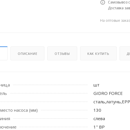
Самовывоз с
Доставка зав
На оптовые зака
И
ОПИСАНИЕ
ОТЗЫВЫ
КАК КУПИТЬ
Д
 стоек для поручня
иница
шт
ель
GIDRO FORCE
сталь,латунь,ЕР
место насоса (мм)
130
иния
слева
лючение
1" ВР