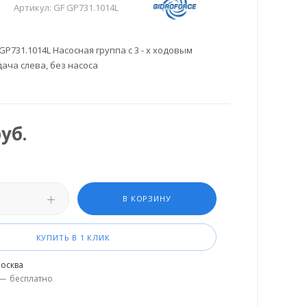
Артикул:
GF GP731.1014L
P731.1014L Насосная группа c 3 - х ходовым
ача слева, без насоса
уб.
В КОРЗИНУ
КУПИТЬ В 1 КЛИК
осква
—
бесплатно