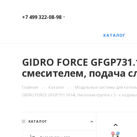
+7 499 322-08-98
КАТАЛОГ
GIDRO FORCE GFGP731.1
смесителем, подача сл
—
—
Главная
Каталог
Модульные системы для котель
GIDRO FORCE GFGP731.1014L Насосная группа c 3 - х ходов
КАТАЛОГ