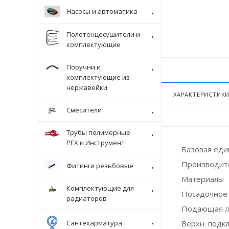
Насосы и автоматика
Полотенцесушители и
комплектующие
Поручни и
комплектующие из
нержавейки
ХАРАКТЕРИСТИК
Смесители
Трубы полимерные
Крепеж
PEX и Инструмент
Базовая ед
Производит
Фитинги резьбовые
Материалы
Комплектующие для
Посадочное 
радиаторов
Подающая л
Сантехарматура
Верхн. подк