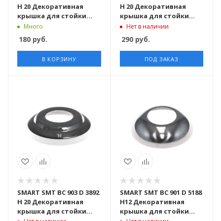
H 20 Декоративная
H 20 Декоративная
крышка для стойки
крышка для стойки
D42,4 mm
D50,8 mm
Много
Нет в наличии
180
руб.
290
руб.
В КОРЗИНУ
ПОД ЗАКАЗ
SMART SMT BC 903 D 3892
SMART SMT BC 901 D 5188
H 20 Декоративная
H12 Декоративная
крышка для стойки
крышка для стойки
D38,1 mm
D50,8 mm