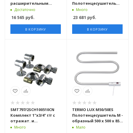
расширительным
Полотенцесушитель
баком, комплект
лесенка 600 х 500 х 110
Достаточно
Много
сальник и воронка
16 565
руб.
23 681
руб.
В КОРЗИНУ
В КОРЗИНУ
SMT797/2SCH100510CN
TERMO LUX M50/50ES
Комплект 1"х3/4" г/г с
Полотенцесушитель М -
отражат. и
образный 500 х 500 х 85 c
эксцентриком хром
включателем
Много
Мало
10пар/кор