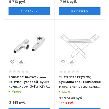
5 713
руб.
7 958
руб.
В КОРЗИНУ
В КОРЗИНУ
SG8841SCH0405/2 Кран-
TL CD 302 STR(220W)
Вентиль угловой, ручка
Сушилка электрическая
колп., хром, 3/4"х1/2"г/
напольная раскладная
ш, 10пар/кор
(с выкл.) 220В
Много
Мало
12 974.40
руб.
3 148
руб.
14 416
руб.