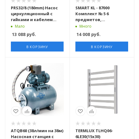
PRS32/8 (180mm) Насос
SMART KL - 87000
циркуляционный с
Комплект № 5 6
гайками и кабелем
предметов,
(4шт/кор)
хромированный
Мало
Много
13 088
руб.
14 008
руб.
В КОРЗИНУ
В КОРЗИНУ
ATQB60 (38л/мин на 38м)
TERMLUX TLHQ06-
Насосная станция c
6LE30(15х30)