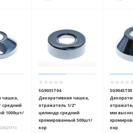
SG903ST04
SG904ST05
 чашка,
Декоративная чашка,
Декорати
" средний
отражатель 1/2"
отражател
й 1000шт/
цилиндр средний
мм высок
хромированный 500шт/
хромиров
кор
кор
 SG902ST10