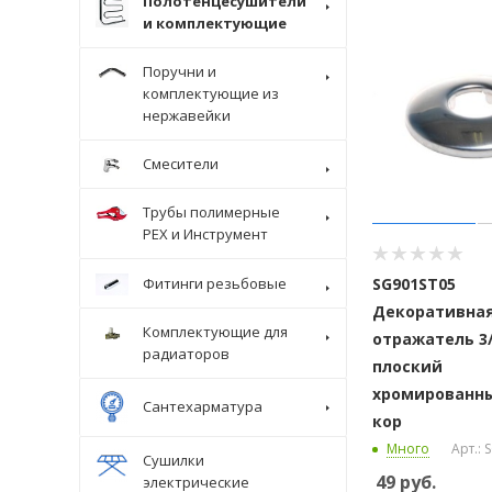
Полотенцесушители
и комплектующие
Поручни и
комплектующие из
нержавейки
Смесители
Трубы полимерные
Крепеж
PEX и Инструмент
SG901ST05
Фитинги резьбовые
Декоративная
Комплектующие для
отражатель 3
радиаторов
плоский
хромированны
Сантехарматура
кор
Много
Арт.:
Сушилки
49
руб.
электрические