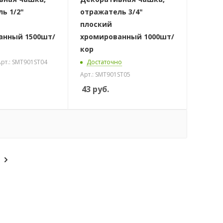
ь 1/2"
отражатель 3/4"
плоский
анный 1500шт/
хромированный 1000шт/
кор
рт.: SMT901ST04
Достаточно
Арт.: SMT901ST05
43
руб.