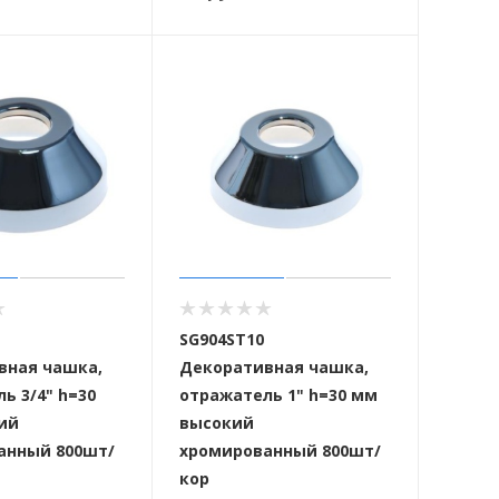
SG904ST10
вная чашка,
Декоративная чашка,
ь 3/4" h=30
отражатель 1" h=30 мм
ий
высокий
анный 800шт/
хромированный 800шт/
кор