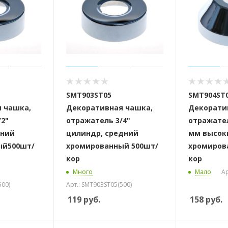
SMT903ST05
SMT904ST
 чашка,
Декоративная чашка,
Декорати
/2"
отражатель 3/4"
отражател
дний
цилиндр, средний
мм высок
ый500шт/
хромированный 500шт/
хромиров
кор
кор
Много
Мало
Ар
500)
Арт.: SMT903ST05(500)
119
руб.
158
руб.