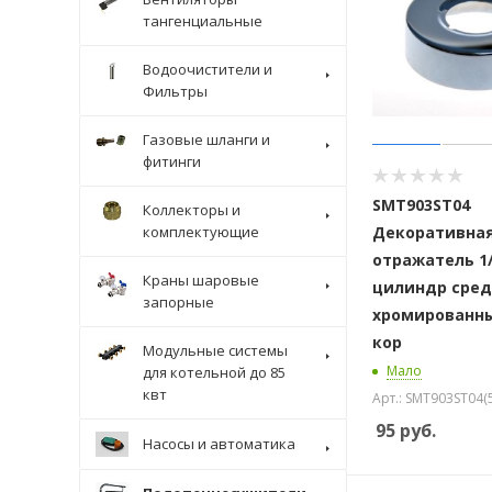
тангенциальные
Водоочистители и
Фильтры
Газовые шланги и
фитинги
SMT903ST04
Коллекторы и
комплектующие
Декоративная
отражатель 1
Краны шаровые
цилиндр сре
запорные
хромированн
кор
Модульные системы
Мало
для котельной до 85
квт
Арт.: SMT903ST04(
95
руб.
Насосы и автоматика