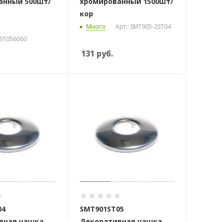
анный 500шт/
хромированный 1500шт/
кор
Много
Арт.: SMT905-2ST04
1ST056060
131
руб.
04
SMT901ST05
вная чашка,
Декоративная чашка,