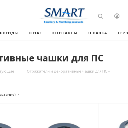
БРЕНДЫ
О НАС
КОНТАКТЫ
СПРАВКА
СЕР
тивные чашки для ПС
—
ктующие
Отражатели и Декоративные чашки для ПС
астание)