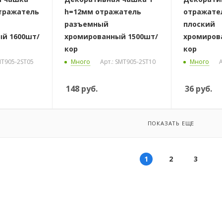
отражатель
h=12мм отражатель
отражател
разъемный
плоский
й 1600шт/
хромированный 1500шт/
хромиров
кор
кор
MT905-2ST05
Много
Арт.: SMT905-2ST10
Много
А
148
руб.
36
руб.
ПОКАЗАТЬ ЕЩЕ
1
2
3