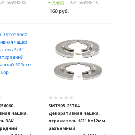
рт.: SG904ST05
Много
Арт.: SG904ST10
160
руб.
056060
SMT905-2ST04
вная чашка,
Декоративная чашка,
ь 3/4"
отражатель 1/2" h=12мм
средний
разъемный