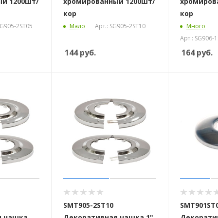
й 1200шт/
хромированный 1200шт/
хромиров
кор
кор
SG905-2ST05
Мало
Арт.: SG905-2ST10
Много
Арт.: SG906-
144
руб.
164
руб.
SMT905-2ST10
SMT901ST
я чашка
Декоративная чашка 1"
Декорати