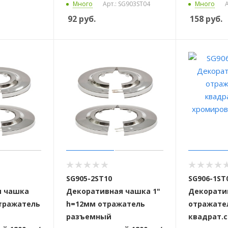
Много
Арт.: SG903ST04
Много
А
92
руб.
158
руб.
SG905-2ST10
SG906-1ST
я чашка
Декоративная чашка 1"
Декорати
отражатель
h=12мм отражатель
отражател
разъемный
квадрат.