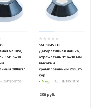
05
SMT904ST10
вная чашка,
Декоративная чашка,
ь 3/4" h=30
отражатель 1" h=30 мм
ий
высокий
анный 200шт/
хромированный 200шт/
кор
т.: SMT904ST05
Мало
Арт.: SMT904ST10
236
руб.