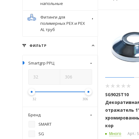
напольные
Фитинги для
полимерных PEX и PEX
AL труб
ФИЛЬТР
Smartgrp РРЦ
SG902ST10
32
306
Декоративная
отражатель 1
Бренд
хромированны
SMART
кор
SG
Много
Арт.: