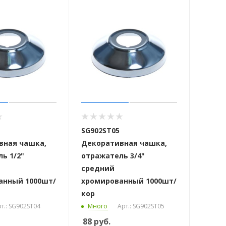
SG902ST05
вная чашка,
Декоративная чашка,
ь 1/2"
отражатель 3/4"
средний
анный 1000шт/
хромированный 1000шт/
кор
т.: SG902ST04
Много
Арт.: SG902ST05
88
руб.