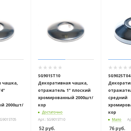
 стоек для поручня
SG901ST10
SG902ST04
 чашка,
Декоративная чашка,
Декорати
/4"
отражатель 1" плоский
отражател
хромированный 2000шт/
средний
й 2000шт/
кор
хромиров
кор
Достаточно
 SG901ST05
Арт.: SG901ST10
Мало
Ар
52
руб.
76
руб.