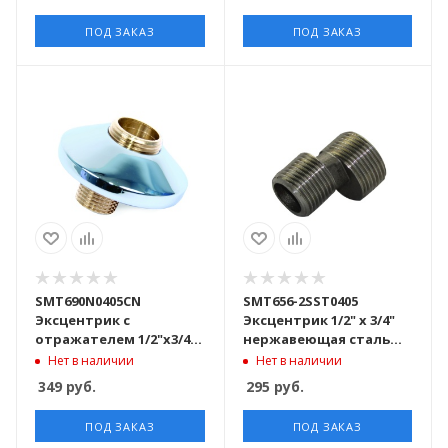
ПОД ЗАКАЗ
ПОД ЗАКАЗ
SMT690N0405CN
SMT656-2SST0405
Эксцентрик с
Эксцентрик 1/2" х 3/4"
отражателем 1/2"х3/4"
нержавеющая сталь
никель 200шт/кор
марки AISI 304 250 шт/
Нет в наличии
Нет в наличии
кор
349
руб.
295
руб.
ПОД ЗАКАЗ
ПОД ЗАКАЗ