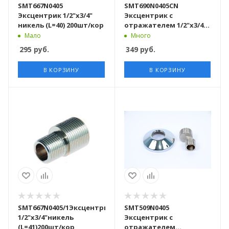
SMT667N0405
SMT690N0405CN
Эксцентрик 1/2"х3/4"
Эксцентрик с
никель (L=40) 200шт/кор
отражателем 1/2"х3/4"
никель (667)120шт/кор
Мало
Много
295
руб.
349
руб.
В КОРЗИНУ
В КОРЗИНУ
SMT667N0405/1Эксцентрик
SMT509N0405
1/2"х3/4"никель
Эксцентрик с
(L=41)200шт/кор
отражателем