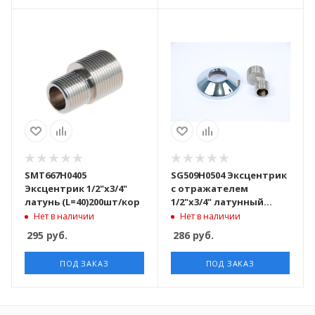
SMT667H0405
SG509H0504 Эксцентрик
Эксцентрик 1/2"х3/4"
с отражателем
латунь (L=40)200шт/кор
1/2"х3/4" латунный
-хромированный
Нет в наличии
Нет в наличии
120компл/кор
295
руб.
286
руб.
ПОД ЗАКАЗ
ПОД ЗАКАЗ