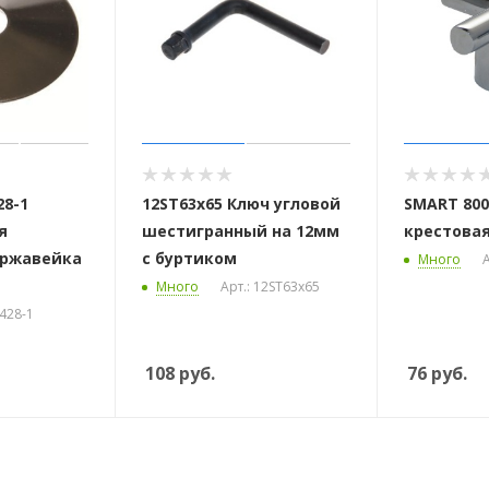
28-1
12ST63х65 Ключ угловой
SMART 800
я
шестигранный на 12мм
крестовая
ержавейка
с буртиком
Много
А
Много
Арт.: 12ST63х65
428-1
108
руб.
76
руб.