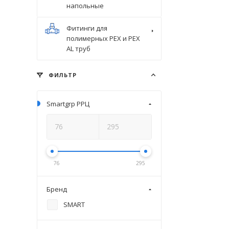
напольные
Фитинги для
полимерных PEX и PEX
AL труб
ФИЛЬТР
Smartgrp РРЦ
76
295
Бренд
SMART