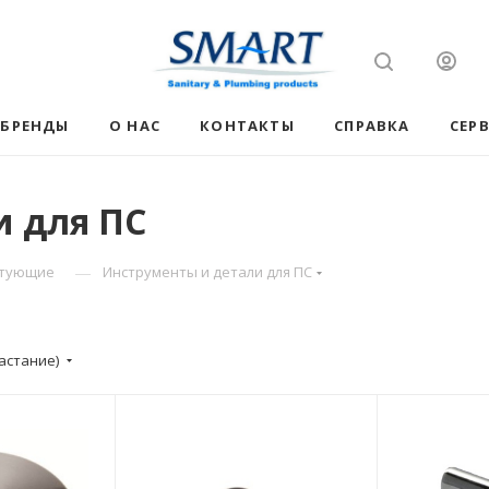
БРЕНДЫ
О НАС
КОНТАКТЫ
СПРАВКА
СЕР
и для ПС
—
ктующие
Инструменты и детали для ПС
астание)