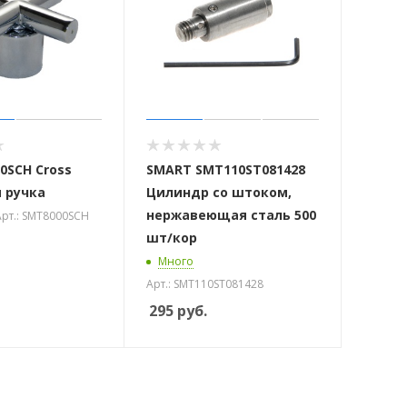
0SCH Cross
SMART SMT110ST081428
 ручка
Цилиндр со штоком,
нержавеющая сталь 500
рт.: SMT8000SCH
шт/кор
Много
Арт.: SMT110ST081428
295
руб.