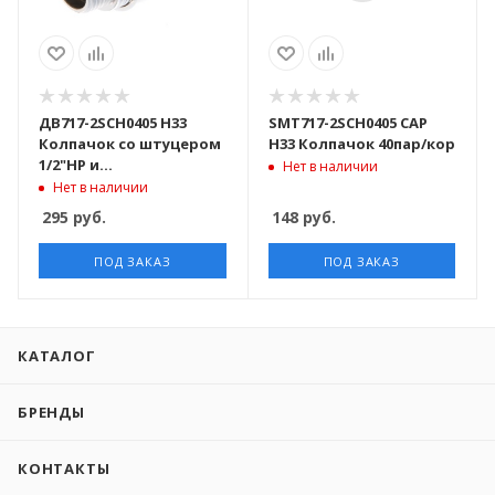
ДВ717-2SCH0405 H33
SMT717-2SCH0405 СAP
Колпачок со штуцером
H33 Колпачок 40пар/кор
1/2"НР и
Нет в наличии
воздухоотводчиком,
Нет в наличии
хромированный 40пар/
295
руб.
148
руб.
кор
ПОД ЗАКАЗ
ПОД ЗАКАЗ
КАТАЛОГ
БРЕНДЫ
КОНТАКТЫ