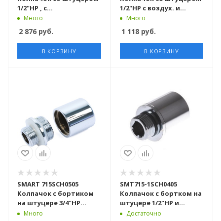
1/2"НР , с
1/2"НР с воздух. и
воздухоотводчиком и
заглушкой,
Много
Много
держателем 122
хромированный 40пар/
2 876
руб.
1 118
руб.
хромированный 20пар/
кор
кор
В КОРЗИНУ
В КОРЗИНУ
SMART 715SCH0505
SMT715-1SCH0405
Колпачок с бортиком
Колпачок с бортком на
на штуцере 3/4"НР
штуцере 1/2"НР и
хромированный 40пар/
воздухоотводчиком,
Много
Достаточно