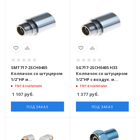
SMT717-2SCH0405
SG717-2SCH0405 H33
Колпачок со штуцером
Колпачок со штуцером
1/2"НР и
1/2"НР с воздух. и
воздухоотводчиком,
заглушкой 40пар/кор
Нет в наличии
Нет в наличии
хромированный 40пар/
1 107
руб.
1 377
руб.
кор
ПОД ЗАКАЗ
ПОД ЗАКАЗ