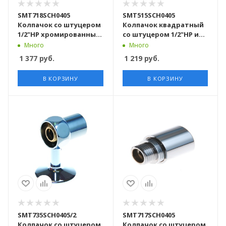
SMT718SCH0405
SMT515SCH0405
Колпачок со штуцером
Колпачок квадратный
1/2"НР хромированный
со штуцером 1/2"НР и
40пар/кор
воздух хром 40пар/кор
Много
Много
1 377
руб.
1 219
руб.
В КОРЗИНУ
В КОРЗИНУ
SMT735SCH0405/2
SMT717SCH0405
Колпачок со штуцером
Колпачок со штуцером