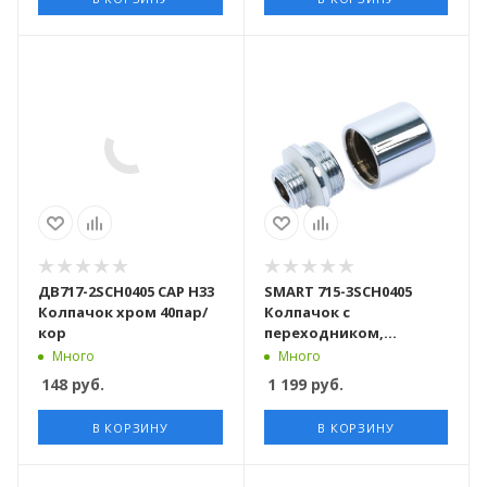
ДВ717-2SCH0405 СAP H33
SMART 715-3SCH0405
Колпачок хром 40пар/
Колпачок с
кор
переходником,
наружная резьба 1/2"
Много
Много
40пар/кор
148
руб.
1 199
руб.
В КОРЗИНУ
В КОРЗИНУ