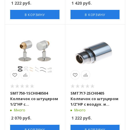
кор
хром 40пар/кор
1 222
руб.
1 420
руб.
В КОРЗИНУ
В КОРЗИНУ
SMT750-1SCH040504
SMT717-2SCH0405
Колпачок со штуцером
Колпачок со штуцером
1/2"НР с
1/2"НР с воздух. и
воздухоотводчиком и
заглушкой 40пар/кор
Много
Много
122 держателем,
2 070
руб.
1 222
руб.
хромированный 20пар/
кор
В КОРЗИНУ
В КОРЗИНУ