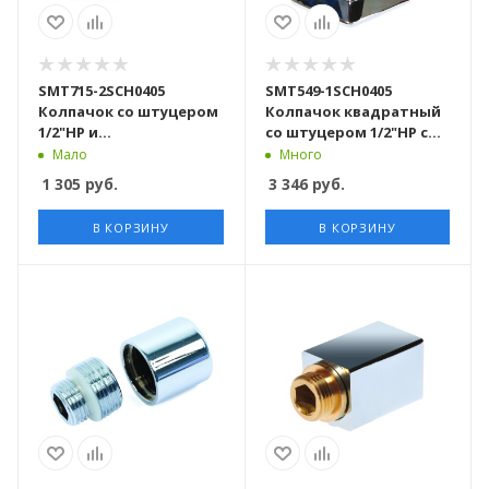
SMT715-2SCH0405
SMT549-1SCH0405
Колпачок со штуцером
Колпачок квадратный
1/2"НР и
со штуцером 1/2"НР с
воздухоотводчик,
воздухоотводчиком и
Мало
Много
хромированный 40пра/
140 держателем,
1 305
руб.
3 346
руб.
кар
хромированный 20пра/
кор
В КОРЗИНУ
В КОРЗИНУ