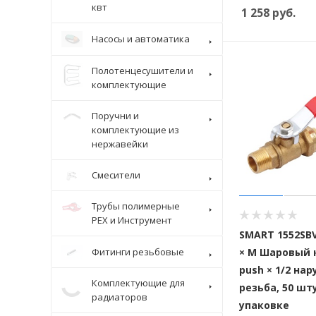
квт
1 258
руб.
Насосы и автоматика
Полотенцесушители и
комплектующие
Поручни и
комплектующие из
нержавейки
Смесители
Трубы полимерные
Крепеж
PEX и Инструмент
SMART 1552SB
× M Шаровый к
Фитинги резьбовые
push × 1/2 на
Комплектующие для
резьба, 50 шт
радиаторов
упаковке