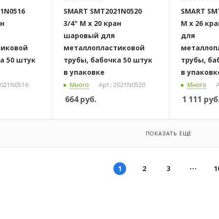
1N0516
SMART SMT2021N0520
SMART SMT
ан
3/4" M x 20 кран
M x 26 кр
шаровый для
для
тиковой
металлопластиковой
металлоп
а 50 штук
трубы, бабочка 50 штук
трубы, ба
в упаковке
в упаковк
 2021N0516
Много
Арт.: 2021N0520
Много
А
664
руб.
1 111
руб
ПОКАЗАТЬ ЕЩЕ
1
2
3
1