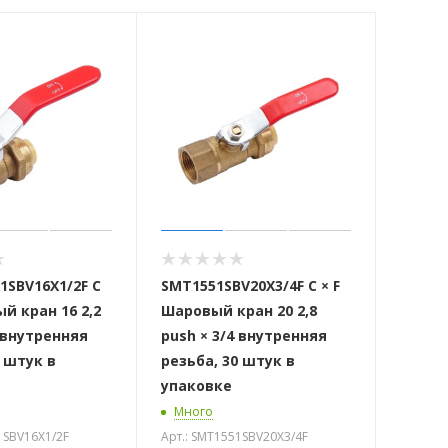
1SBV16X1/2F C
SMT1551SBV20X3/4F C × F
й кран 16 2,2
Шаровый кран 20 2,8
2 внутренняя
push × 3/4 внутренняя
0 штук в
резьба, 30 штук в
упаковке
Много
1SBV16X1/2F
Арт.: SMT1551SBV20X3/4F