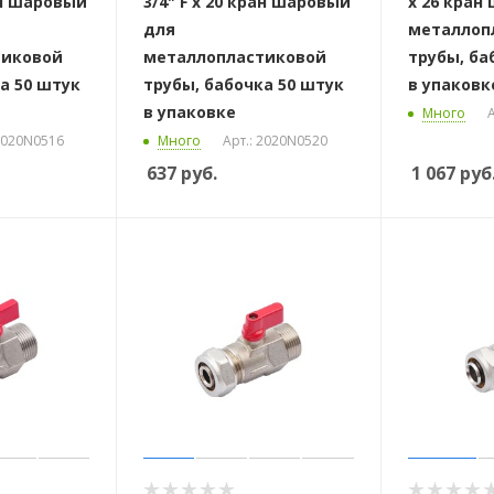
ран шаровый
3/4" F x 20 кран шаровый
x 26 кран
для
металлоп
тиковой
металлопластиковой
трубы, ба
а 50 штук
трубы, бабочка 50 штук
в упаковк
в упаковке
Много
А
 2020N0516
Много
Арт.: 2020N0520
637
руб.
1 067
руб