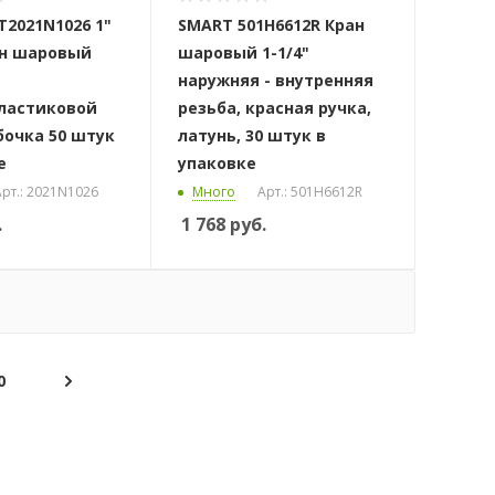
2021N1026 1"
SMART 501H6612R Кран
ан шаровый
шаровый 1-1/4"
наружняя - внутренняя
ластиковой
резьба, красная ручка,
бочка 50 штук
латунь, 30 штук в
е
упаковке
рт.: 2021N1026
Много
Арт.: 501H6612R
.
1 768
руб.
0