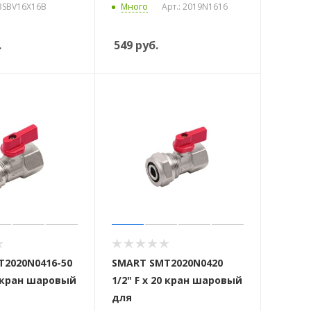
53SBV16X16B
Много
Арт.: 2019N1616
.
549
руб.
2020N0416-50
SMART SMT2020N0420
6 кран шаровый
1/2" F x 20 кран шаровый
для