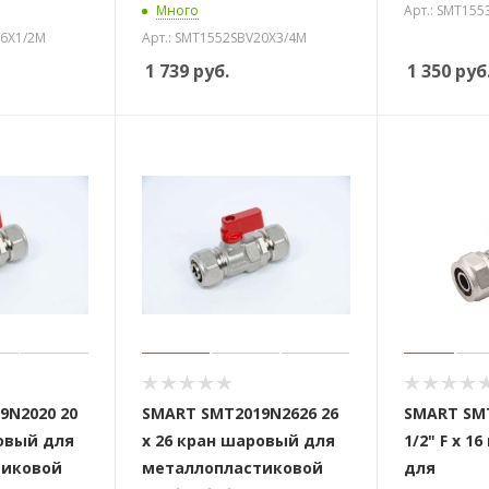
Много
Арт.: SMT15
16X1/2M
Арт.: SMT1552SBV20X3/4M
1 739
руб.
1 350
руб
9N2020 20
SMART SMT2019N2626 26
SMART SMT
ровый для
х 26 кран шаровый для
1/2" F x 1
тиковой
металлопластиковой
для