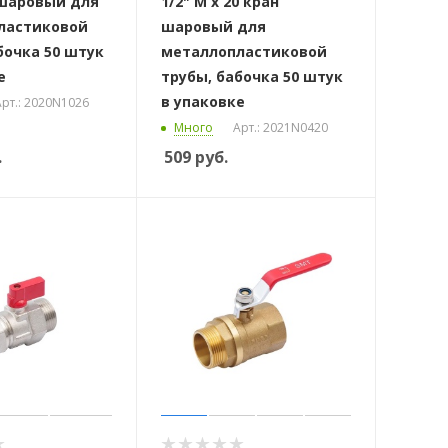
 шаровый для
1/2" M x 20 кран
ластиковой
шаровый для
бочка 50 штук
металлопластиковой
е
трубы, бабочка 50 штук
в упаковке
рт.: 2020N1026
Много
Арт.: 2021N0420
.
509
руб.