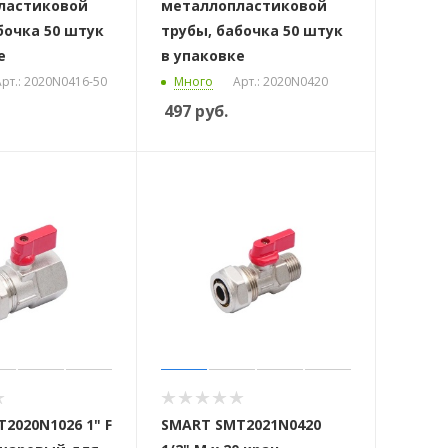
ластиковой
металлопластиковой
бочка 50 штук
трубы, бабочка 50 штук
е
в упаковке
рт.: 2020N0416-50
Много
Арт.: 2020N0420
497
руб.
2020N1026 1" F
SMART SMT2021N0420