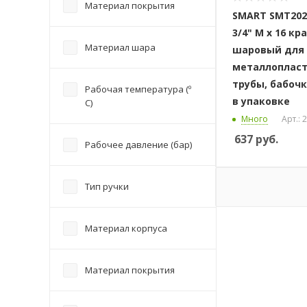
Материал покрытия
SMART SMT202
3/4" M x 16 кр
Материал шара
шаровый для
металлоплас
трубы, бабочк
Рабочая температура (º
в упаковке
С)
Много
Арт.:
637
руб.
Рабочее давление (бар)
Тип ручки
Материал корпуса
Материал покрытия