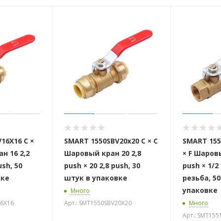
16X16 C ×
SMART 1550SBV20х20 C × C
SMART 155
н 16 2,2
Шаровый кран 20 2,8
× F Шаровы
ush, 50
push × 20 2,8 push, 30
push × 1/
вке
штук в упаковке
резьба, 5
упаковке
Много
16X16
Арт.: SMT1550SBV20X20
Много
Арт.: SMT155