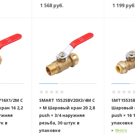
1 568
руб.
1 199
руб
 стоек для поручня
V16X1/2M C
SMART 1552SBV20X3/4M C
SMT1553SB
ран 16 2,2
× M Шаровый кран 20 2,8
Шаровый к
ружняя
push × 3/4 наружняя
push × 16 
ук в
резьба, 30 штук в
упаковке
упаковке
Много