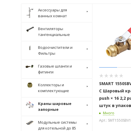
Аксессуары для
ванных комнат
Вентиляторы
тангенциальные
Водоочистители и
Фильтры
Газовые шланги и
фитинги
SMART 1550SBV
Коллекторы и
комплектующие
C Шаровый кра
push × 16 2,2 p
Краны шаровые
штук в упако
запорные
Много
Арт.: SMT1550SBV
Модульные системы
для котельной до 85