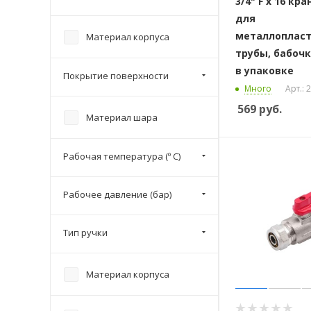
3/4" F x 16 к
для
металлоплас
Материал корпуса
трубы, бабочк
в упаковке
Покрытие поверхности
Много
Арт.:
569
руб.
Материал шара
Рабочая температура (º С)
Рабочее давление (бар)
Тип ручки
Материал корпуса