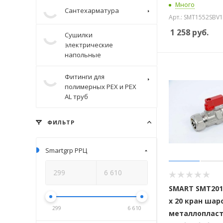
Много
Сантехарматура
Арт.: SMT1552SBV
1 258
руб.
Сушилки
электрические
напольные
Фитинги для
полимерных PEX и PEX
AL труб
ФИЛЬТР
Smartgrp РРЦ
SMART SMT201
х 20 кран ша
299
6 610
металлоплас