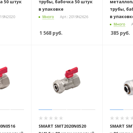
а 50 штук
трубы, бабочка 50 штук
металлоп
в упаковке
трубы, ба
в упаковк
2019N2020
Много
Арт.: 2019N2626
Много
А
1 568
руб.
385
руб.
0N0516
SMART SMT2020N0520
SMART SMT