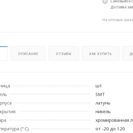
Самовывоз с
Доставка зав
На оптовые зака
И
ОПИСАНИЕ
ОТЗЫВЫ
КАК КУПИТЬ
Д
 стоек для поручня
иница
шт
ель
SMT
рпуса
латунь
окрытия
никель
ара
хромированная л
ература (º С)
от -20 до 120