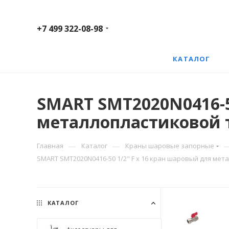
+7 499 322-08-98
КАТАЛОГ
SMART SMT2020N0416-50
металлопластиковой т
—
—
Главная
Каталог
Краны шаровые запорные
SMART SMT2020N0416-50 1/2" F x 16 кран шаровый для мет
КАТАЛОГ