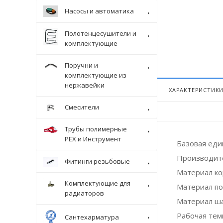
Насосы и автоматика
Полотенцесушители и
комплектующие
Поручни и
комплектующие из
нержавейки
ХАРАКТЕРИСТИК
Смесители
Трубы полимерные
Крепеж
PEX и Инструмент
Базовая ед
Производит
Фитинги резьбовые
Материал ко
Комплектующие для
Материал п
радиаторов
Материал ш
Рабочая темп
Сантехарматура