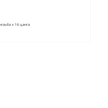
езьба х 16 цанга