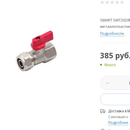
SMART SMT2020N0
металлопластик
Подробности
385
руб
Много
Доставка в
М
Самовывоз
Подробнее