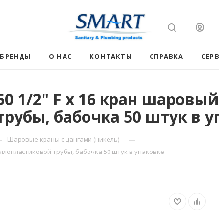
БРЕНДЫ
О НАС
КОНТАКТЫ
СПРАВКА
СЕР
 1/2" F x 16 кран шаровый
рубы, бабочка 50 штук в у
—
—
Шаровые краны с цангами (никель)
аллопластиковой трубы, бабочка 50 штук в упаковке