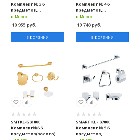
Комплект № 3 6
Комплект № 4 6
предметов,
предметов,
хромированный
хромированный
Много
Много
10 955
руб.
19 748
руб.
В КОРЗИНУ
В КОРЗИНУ
SMTKL-G81000
SMART KL - 87000
Комплект№8 6
Комплект № 5 6
предметов(золото)
предметов,
хромированный