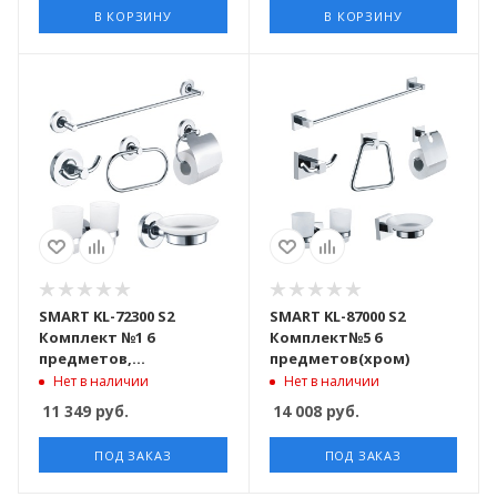
В КОРЗИНУ
В КОРЗИНУ
SMART KL-72300 S2
SMART KL-87000 S2
Комплект №1 6
Комплект№5 6
предметов,
предметов(хром)
хромированный
Нет в наличии
Нет в наличии
11 349
руб.
14 008
руб.
ПОД ЗАКАЗ
ПОД ЗАКАЗ