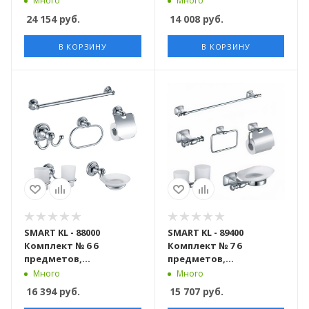
Много
Много
24 154
руб.
14 008
руб.
В КОРЗИНУ
В КОРЗИНУ
SMART KL - 88000
SMART KL - 89400
Комплект № 6 6
Комплект № 7 6
предметов,
предметов,
хромированный
хромированный
Много
Много
16 394
руб.
15 707
руб.