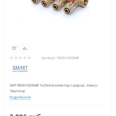
Артикул:
1833Н102004R
SMT1833Н102004R 1х20х4 (коллектор с шар.кр., 4 вых.)
10шт/кор
Подробности