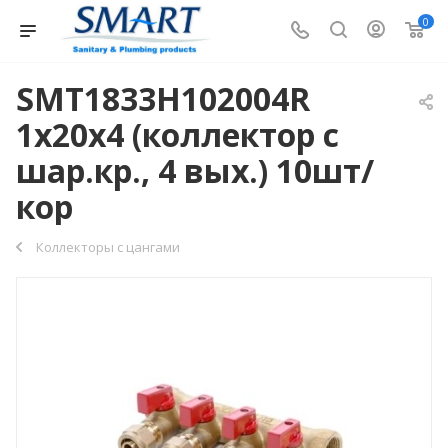
0
SMT1833Н102004R
1х20х4 (коллектор с
шар.кр., 4 вых.) 10шт/
кор
Коллекторы с цангами