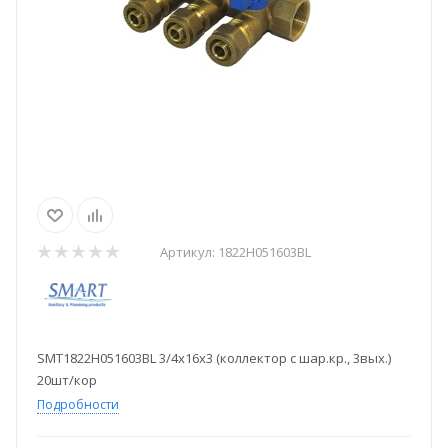
Артикул:
1822Н051603BL
SMT1822Н051603BL 3/4x16x3 (коллектор с шар.кр., 3вых.)
20шт/кор
Подробности