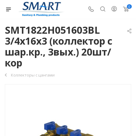
0
SMT1822Н051603BL
3/4x16x3 (коллектор с
шар.кр., 3вых.) 20шт/
кор
Коллекторы с цангами