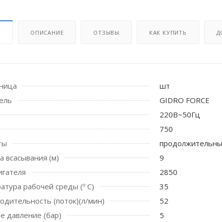
И
ОПИСАНИЕ
ОТЗЫВЫ
КАК КУПИТЬ
Д
иница
шт
ель
GIDRO FORCE
220В~50Гц
 стоек для поручня
750
ты
продолжительн
а всасывания (м)
9
игателя
2850
атура рабочей среды (º С)
35
водительность (поток)(л/мин)
52
е давление (бар)
5