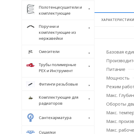
Полотенцесушители и
комплектующие
ХАРАКТЕРИСТИК
Поручни и
комплектующие из
нержавейки
Смесители
Базовая ед
Производит
Трубы полимерные
Питание
Крепеж
PEX и Инструмент
Мощность
Фитинги резьбовые
Режим рабо
Макс. Глубин
Комплектующие для
радиаторов
Обороты дв
Макс. темпер
Сантехарматура
Макс. произ
Макс. рабоче
Сушилки