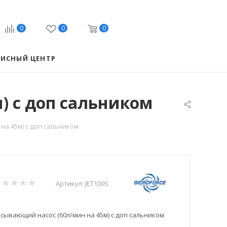
0
0
0
ВИСНЫЙ ЦЕНТР
) с доп сальником
на 45м) с доп сальником
Артикул:
JET100S
асывающий насос (60л/мин на 45м) с доп сальником