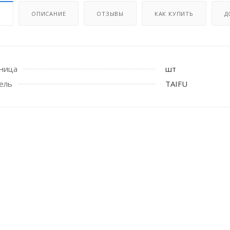
И
ОПИСАНИЕ
ОТЗЫВЫ
КАК КУПИТЬ
Д
иница
шт
ель
TAIFU
 стоек для поручня