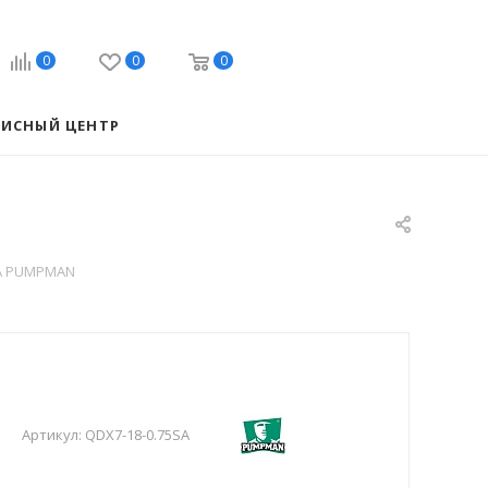
0
0
0
ВИСНЫЙ ЦЕНТР
SA PUMPMAN
Артикул:
QDX7-18-0.75SA