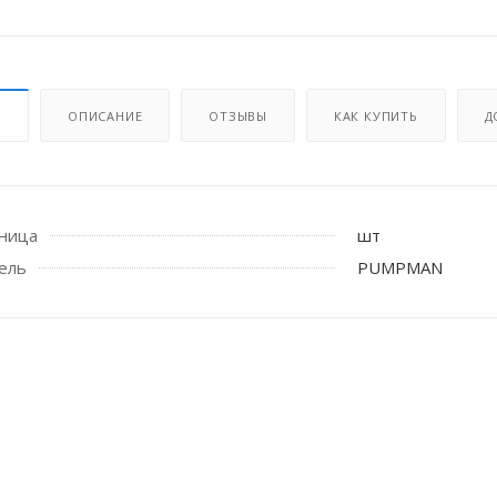
И
ОПИСАНИЕ
ОТЗЫВЫ
КАК КУПИТЬ
Д
иница
шт
 стоек для поручня
ель
PUMPMAN