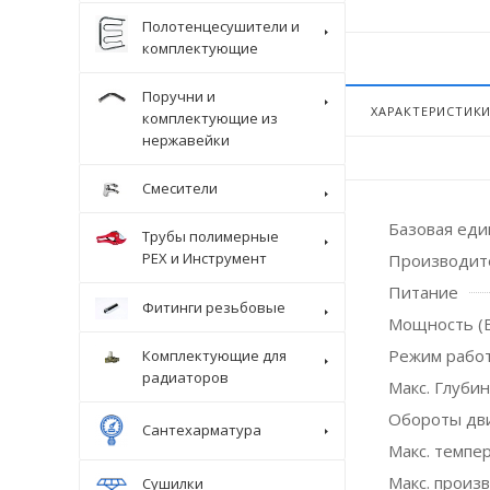
Полотенцесушители и
комплектующие
Поручни и
ХАРАКТЕРИСТИК
комплектующие из
нержавейки
Смесители
Базовая ед
Трубы полимерные
Крепеж
PEX и Инструмент
Производит
Питание
Фитинги резьбовые
Мощность (
Режим рабо
Комплектующие для
радиаторов
Макс. Глубин
Обороты дв
Сантехарматура
Макс. темпер
Макс. произ
Сушилки