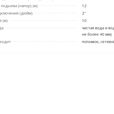
 подьема (напор) (м)
12
дключения (дюйм)
2"
 (м)
10
да
чистая вода и в
не более 40 мм)
входит
поплавок, сетево