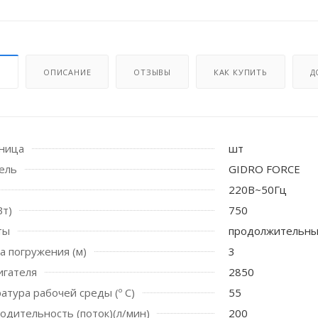
И
ОПИСАНИЕ
ОТЗЫВЫ
КАК КУПИТЬ
Д
иница
шт
 стоек для поручня
ель
GIDRO FORCE
220В~50Гц
Вт)
750
ты
продолжительн
а погружения (м)
3
игателя
2850
атура рабочей среды (º С)
55
водительность (поток)(л/мин)
200