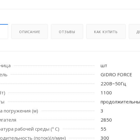
И
ОПИСАНИЕ
ОТЗЫВЫ
КАК КУПИТЬ
Д
иница
шт
 стоек для поручня
ель
GIDRO FORCE
220В~50Гц
Вт)
1100
ты
продолжительн
а погружения (м)
3
игателя
2850
атура рабочей среды (º С)
55
водительность (поток)(л/мин)
300