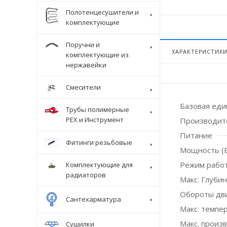
Полотенцесушители и
комплектующие
Поручни и
ХАРАКТЕРИСТИК
комплектующие из
нержавейки
Смесители
Базовая ед
Трубы полимерные
Крепеж
PEX и Инструмент
Производит
Питание
Фитинги резьбовые
Мощность (
Режим рабо
Комплектующие для
радиаторов
Макс. Глубин
Обороты дв
Сантехарматура
Макс. темпер
Макс. произ
Сушилки