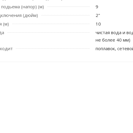
 подьема (напор) (м)
9
дключения (дюйм)
2"
 (м)
10
да
чистая вода и в
не более 40 мм)
входит
поплавок, сетево