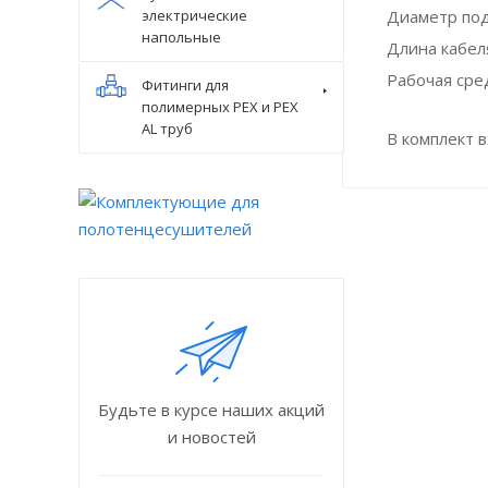
электрические
Диаметр по
напольные
Длина кабеля
Рабочая сре
Фитинги для
полимерных PEX и PEX
AL труб
В комплект 
Будьте в курсе наших акций
и новостей