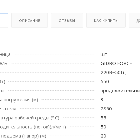
И
ОПИСАНИЕ
ОТЗЫВЫ
КАК КУПИТЬ
Д
иница
шт
ель
GIDRO FORCE
220В~50Гц
 стоек для поручня
Вт)
550
ты
продолжительн
а погружения (м)
3
игателя
2850
атура рабочей среды (º С)
55
водительность (поток)(л/мин)
50
 подьема (напор) (м)
20