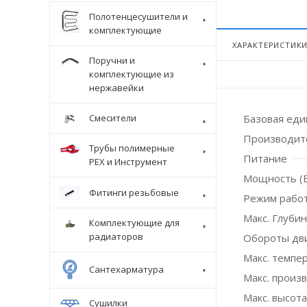
Полотенцесушители и
комплектующие
ХАРАКТЕРИСТИК
Поручни и
комплектующие из
нержавейки
Смесители
Базовая ед
Производит
Трубы полимерные
Питание
Крепеж
PEX и Инструмент
Мощность (
Фитинги резьбовые
Режим рабо
Макс. Глубин
Комплектующие для
радиаторов
Обороты дв
Макс. темпер
Сантехарматура
Макс. произ
Макс. высота
Сушилки