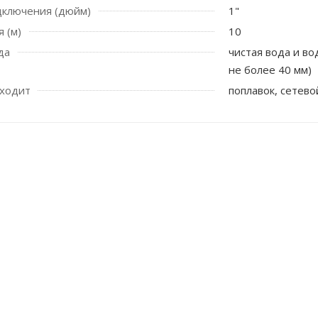
дключения (дюйм)
1"
 (м)
10
да
чистая вода и в
не более 40 мм)
входит
поплавок, сетево