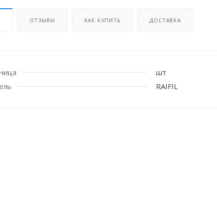
И
ОТЗЫВЫ
КАК КУПИТЬ
ДОСТАВКА
иница
шт
ель
RAIFIL
 стоек для поручня