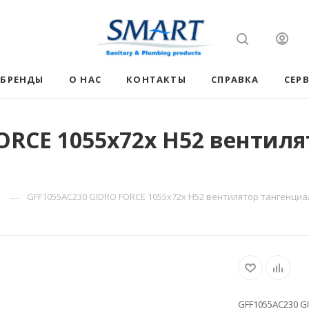
БРЕНДЫ
О НАС
КОНТАКТЫ
СПРАВКА
СЕР
ORCE 1055х72х H52 вентиля
—
GFF1055AC230 GIDRO FORCE 1055х72х H52 вентилятор тангенци
GFF1055AC230 G