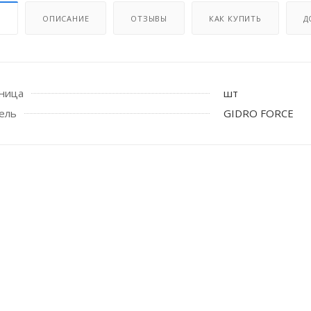
И
ОПИСАНИЕ
ОТЗЫВЫ
КАК КУПИТЬ
Д
иница
шт
ель
GIDRO FORCE
 стоек для поручня