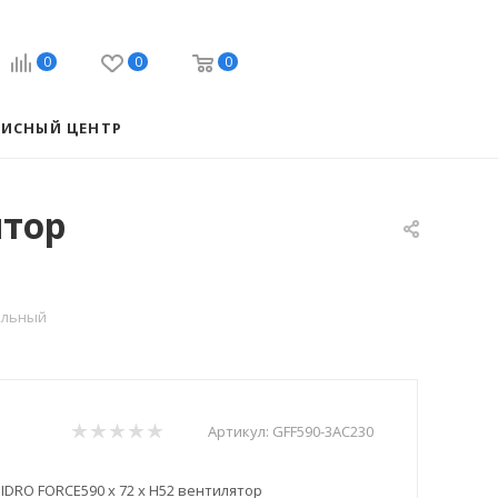
0
0
0
ВИСНЫЙ ЦЕНТР
ятор
иальный
Артикул:
GFF590-3AC230
IDRO FORCE590 х 72 х H52 вентилятор