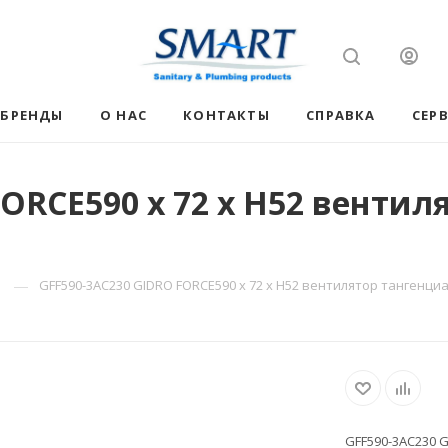
БРЕНДЫ
О НАС
КОНТАКТЫ
СПРАВКА
СЕР
ORCE590 х 72 х H52 вентил
—
GFF590-3AC230 GIDRO FORCE590 х 72 х H52 вентилятор тангенц
GFF590-3AC230 G