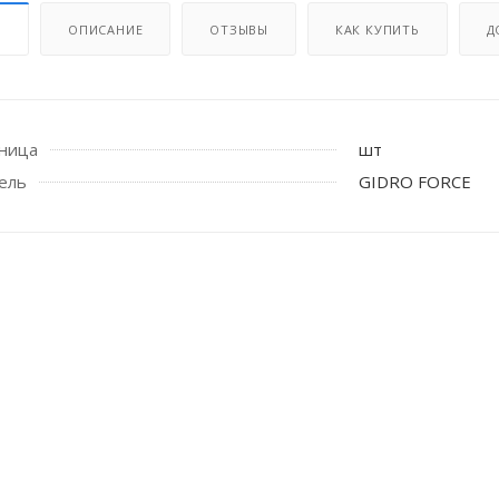
И
ОПИСАНИЕ
ОТЗЫВЫ
КАК КУПИТЬ
Д
иница
шт
ель
GIDRO FORCE
 стоек для поручня