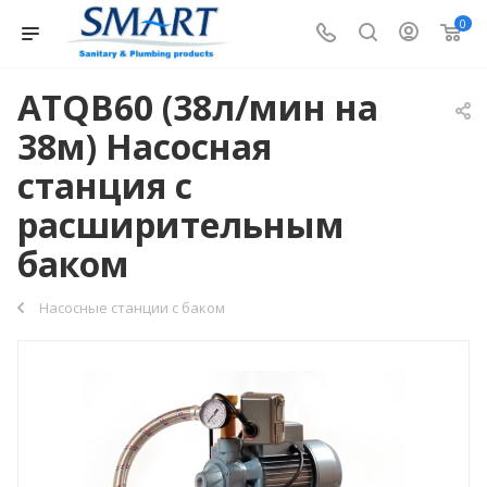
0
ATQB60 (38л/мин на
38м) Насосная
станция c
расширительным
баком
Насосные станции с баком