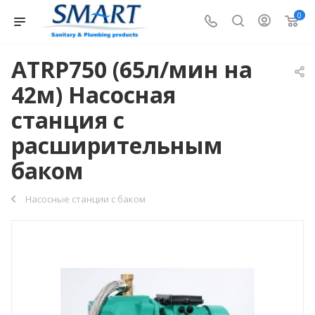
0
ATRP750 (65л/мин на
42м) Насосная
станция c
расширительным
баком
Насосные станции с баком