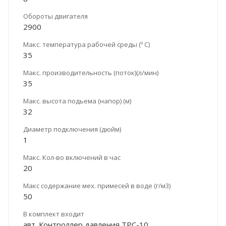
Обороты двигателя
2900
Макс. температура рабочей среды (º С)
35
Макс. производительность (поток)(л/мин)
35
Макс. высота подьема (напор) (м)
32
Диаметр подключения (дюйм)
1
Макс. Кол-во включений в час
20
Макс содержание мех. примесей в воде (г/м3)
50
В комплект входит
авт. Контроллер давления ТРС-10