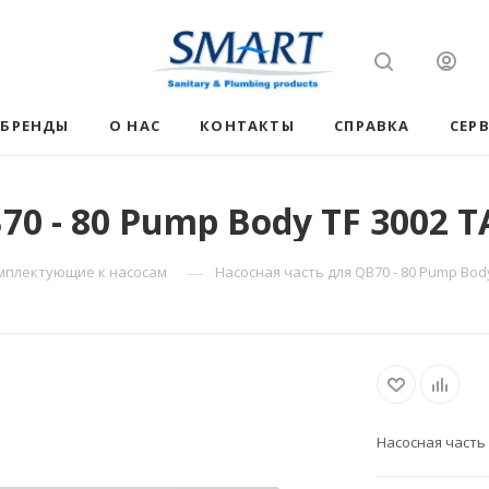
БРЕНДЫ
О НАС
КОНТАКТЫ
СПРАВКА
СЕР
70 - 80 Pump Body TF 3002 T
—
мплектующие к насосам
Насосная часть для QB70 - 80 Pump Body
Насосная часть 