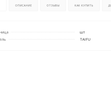
И
ОПИСАНИЕ
ОТЗЫВЫ
КАК КУПИТЬ
Д
иница
шт
ель
TAIFU
 стоек для поручня