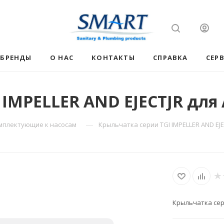
БРЕНДЫ
О НАС
КОНТАКТЫ
СПРАВКА
СЕР
 IMPELLER AND EJECTJR для
—
мплектующие к насосам
Крыльчатка серии TGI IMPELLER AND EJE
Крыльчатка сери