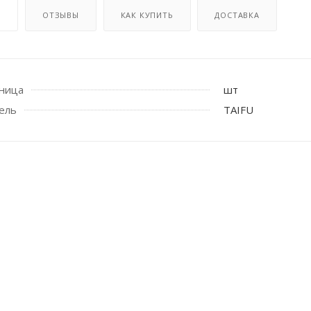
И
ОТЗЫВЫ
КАК КУПИТЬ
ДОСТАВКА
иница
шт
ель
TAIFU
 стоек для поручня