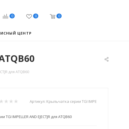
0
0
0
ВИСНЫЙ ЦЕНТР
 ATQB60
CTJR для ATQB60
Артикул:
Крыльчатка серии TGI IMPE
и TGI IMPELLER AND EJECTJR для ATQB60