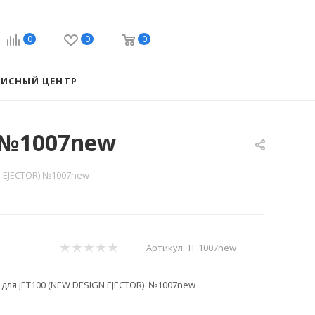
0
0
0
ВИСНЫЙ ЦЕНТР
) №1007new
N EJECTOR) №1007new
Артикул:
TF 1007new
 для JET100 (NEW DESIGN EJECTOR) №1007new