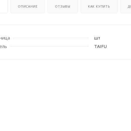
И
ОПИСАНИЕ
ОТЗЫВЫ
КАК КУПИТЬ
Д
иница
шт
ель
TAIFU
 стоек для поручня