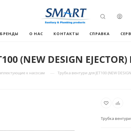
БРЕНДЫ
О НАС
КОНТАКТЫ
СПРАВКА
СЕР
ET100 (NEW DESIGN EJECTOR
—
мплектующие к насосам
Трубка вентури для JET100 (NEW DESIG
Трубка вентури