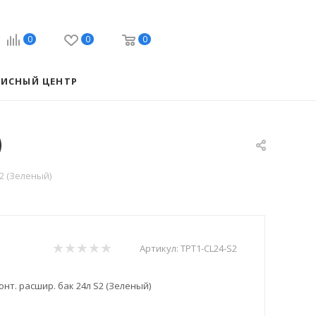
0
0
0
ВИСНЫЙ ЦЕНТР
)
S2 (Зеленый)
Артикул:
TPT1-CL24-S2
онт. расшир. бак 24л S2 (Зеленый)