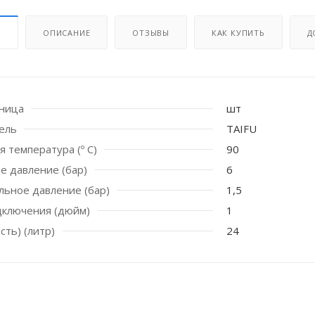
И
ОПИСАНИЕ
ОТЗЫВЫ
КАК КУПИТЬ
Д
иница
шт
ель
TAIFU
я температура (º C)
90
 стоек для поручня
е давление (бар)
6
ьное давление (бар)
1,5
дключения (дюйм)
1
сть) (литр)
24