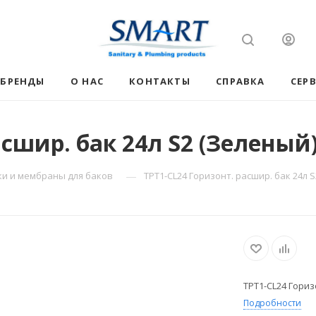
БРЕНДЫ
О НАС
КОНТАКТЫ
СПРАВКА
СЕР
асшир. бак 24л S2 (Зеленый
—
ки и мембраны для баков
TPT1-CL24 Горизонт. расшир. бак 24л 
TPT1-CL24 Гориз
Подробности