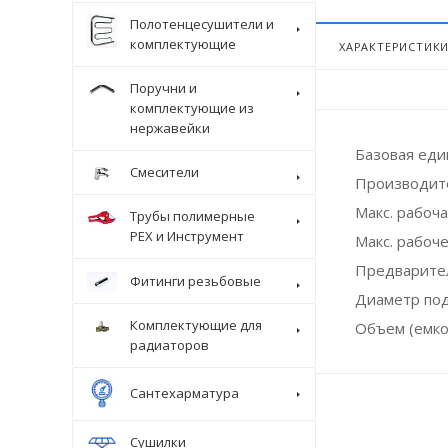
Полотенцесушители и
комплектующие
ХАРАКТЕРИСТИК
Поручни и
комплектующие из
нержавейки
Базовая ед
Смесители
Производит
Макс. рабоча
Трубы полимерные
Крепеж
PEX и Инструмент
Макс. рабоче
Предварител
Фитинги резьбовые
Диаметр по
Комплектующие для
Объем (емко
радиаторов
Сантехарматура
Сушилки