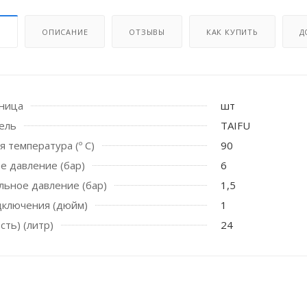
И
ОПИСАНИЕ
ОТЗЫВЫ
КАК КУПИТЬ
Д
иница
шт
ель
TAIFU
я температура (º C)
90
 стоек для поручня
е давление (бар)
6
ьное давление (бар)
1,5
дключения (дюйм)
1
сть) (литр)
24