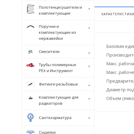
Полотенцесушители и
комплектующие
ХАРАКТЕРИСТИК
Поручни и
комплектующие из
нержавейки
Базовая ед
Смесители
Производит
Макс. рабоча
Трубы полимерные
Крепеж
PEX и Инструмент
Макс. рабоче
Предварител
Фитинги резьбовые
Диаметр по
Комплектующие для
Объем (емко
радиаторов
Сантехарматура
Сушилки