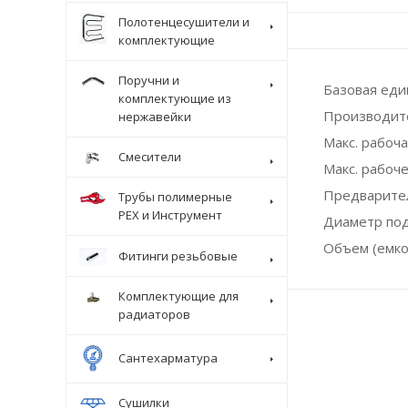
Полотенцесушители и
комплектующие
Поручни и
Базовая ед
комплектующие из
Производит
нержавейки
Макс. рабоча
Смесители
Макс. рабоче
Предварител
Трубы полимерные
Крепеж
PEX и Инструмент
Диаметр по
Объем (емко
Фитинги резьбовые
Комплектующие для
радиаторов
Сантехарматура
Сушилки