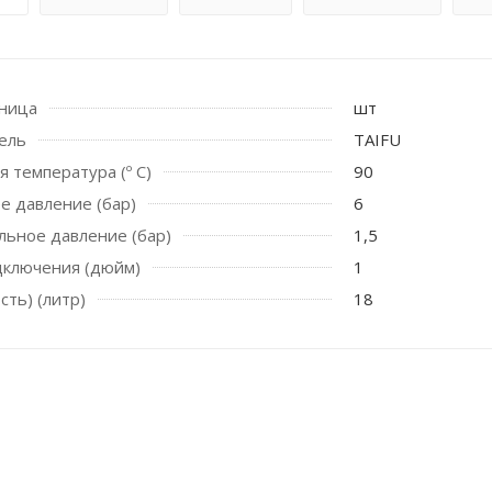
иница
шт
ель
TAIFU
я температура (º C)
90
е давление (бар)
6
ьное давление (бар)
1,5
 стоек для поручня
дключения (дюйм)
1
сть) (литр)
18