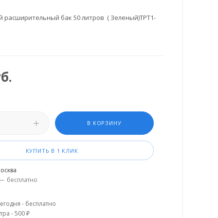
 расширительный бак 50 литров ( Зеленый)TPT1-
б.
В КОРЗИНУ
КУПИТЬ В 1 КЛИК
осква
—
бесплатно
егодня - бесплатно
тра - 500 ₽