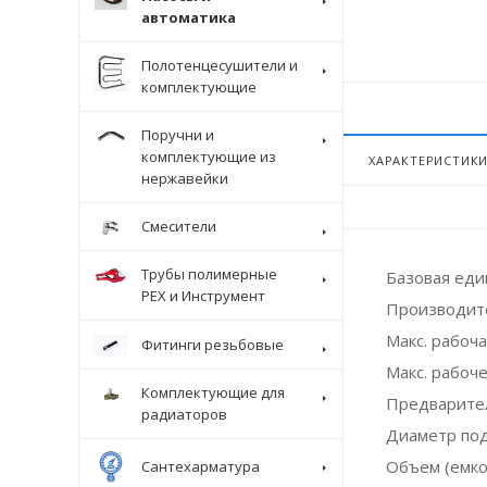
автоматика
Полотенцесушители и
комплектующие
Поручни и
комплектующие из
ХАРАКТЕРИСТИК
нержавейки
Смесители
Трубы полимерные
Базовая ед
Крепеж
PEX и Инструмент
Производит
Макс. рабоча
Фитинги резьбовые
Макс. рабоче
Комплектующие для
Предварител
радиаторов
Диаметр по
Объем (емко
Сантехарматура