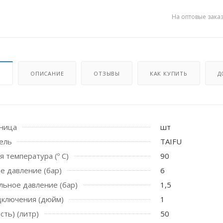
На оптовые зака
И
ОПИСАНИЕ
ОТЗЫВЫ
КАК КУПИТЬ
Д
иница
шт
 стоек для поручня
ель
TAIFU
я температура (º C)
90
е давление (бар)
6
ьное давление (бар)
1,5
дключения (дюйм)
1
сть) (литр)
50