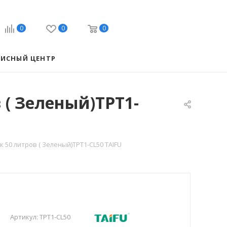
0
0
0
ВИСНЫЙ ЦЕНТР
( Зеленый)TPT1-
50 литров ( Зеленый)TPT1-CL50 TAIFU
Артикул:
TPT1-CL50