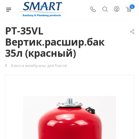
0
PT-35VL
Вертик.расшир.бак
35л (красный)
Баки и мембраны для баков