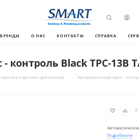
БРЕНДЫ
О НАС
КОНТАКТЫ
СПРАВКА
СЕР
- контроль Black TPC-13B 
—
томатика и датчики для насосов
Автоматический пресс - контро
Автоматический 
Подробности