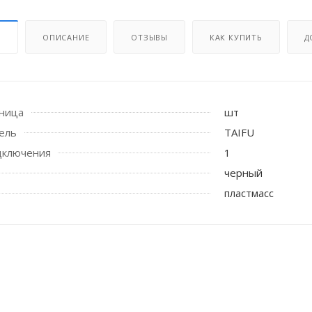
И
ОПИСАНИЕ
ОТЗЫВЫ
КАК КУПИТЬ
Д
иница
шт
ель
TAIFU
дключения
1
 стоек для поручня
черный
пластмасс