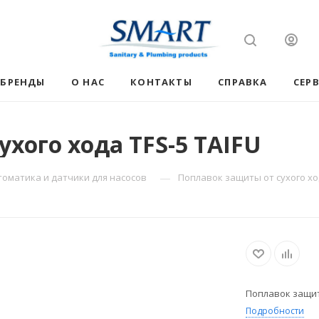
БРЕНДЫ
О НАС
КОНТАКТЫ
СПРАВКА
СЕР
хого хода TFS-5 TAIFU
—
томатика и датчики для насосов
Поплавок защиты от сухого ход
Поплавок защиты
Подробности