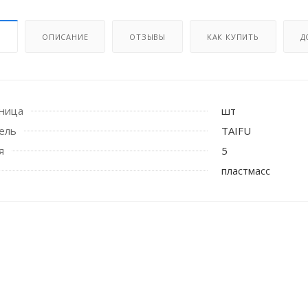
И
ОПИСАНИЕ
ОТЗЫВЫ
КАК КУПИТЬ
Д
иница
шт
ель
TAIFU
я
5
 стоек для поручня
пластмасс