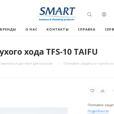
БРЕНДЫ
О НАС
КОНТАКТЫ
СПРАВКА
СЕР
хого хода TFS-10 TAIFU
—
томатика и датчики для насосов
Поплавок защиты от сухого ход
Поплавок защиты
Подробности