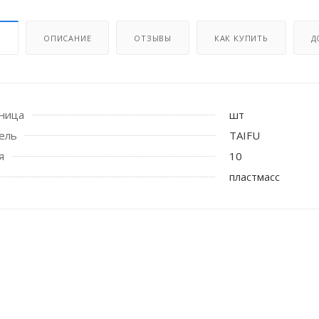
И
ОПИСАНИЕ
ОТЗЫВЫ
КАК КУПИТЬ
Д
иница
шт
ель
TAIFU
я
10
 стоек для поручня
пластмасс