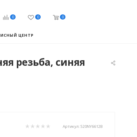
0
0
0
ВИСНЫЙ ЦЕНТР
яя резьба, синяя
Артикул:
520NY6612B