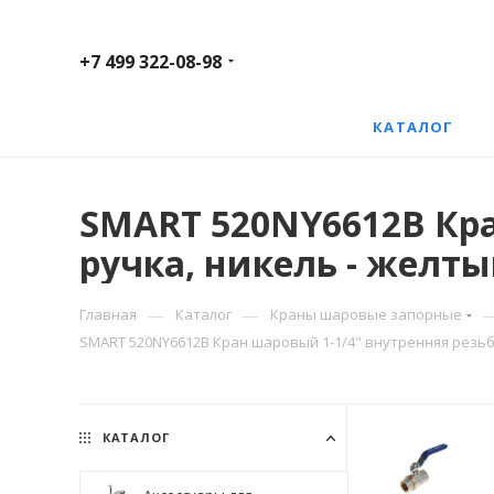
+7 499 322-08-98
КАТАЛОГ
SMART 520NY6612B Кра
ручка, никель - желты
—
—
Главная
Каталог
Краны шаровые запорные
SMART 520NY6612B Кран шаровый 1-1/4" внутренняя резьба,
КАТАЛОГ