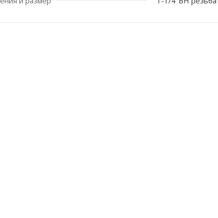
ения и размер
1-1/4"ВН резьба