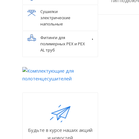
Тип подключ
Сушилки
электрические
напольные
Фитинги для
полимерных PEX и PEX
AL труб
Будьте в курсе наших акций
и новостей