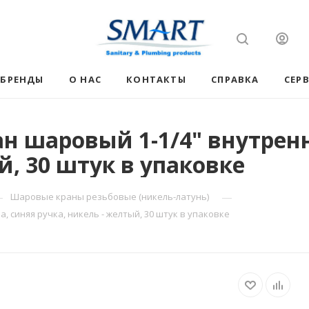
БРЕНДЫ
О НАС
КОНТАКТЫ
СПРАВКА
СЕР
н шаровый 1-1/4" внутренн
й, 30 штук в упаковке
—
—
Шаровые краны резьбовые (никель-латунь)
 синяя ручка, никель - желтый, 30 штук в упаковке