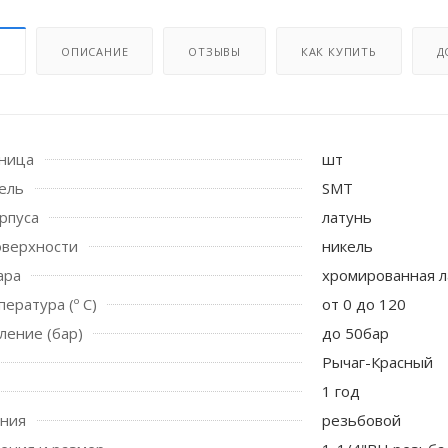
И
ОПИСАНИЕ
ОТЗЫВЫ
КАК КУПИТЬ
Д
иница
шт
ель
SMT
рпуса
латунь
оверхности
никель
ара
хромированная л
 стоек для поручня
ература (º С)
от 0 до 120
ление (бар)
до 50бар
Рычаг-Красный
1 год
ения
резьбовой