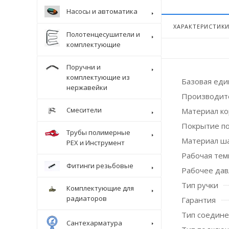
Насосы и автоматика
ХАРАКТЕРИСТИК
Полотенцесушители и
комплектующие
Поручни и
комплектующие из
Базовая ед
нержавейки
Производит
Смесители
Материал ко
Покрытие п
Трубы полимерные
Материал ш
Крепеж
PEX и Инструмент
Рабочая темп
Фитинги резьбовые
Рабочее дав
Тип ручки
Комплектующие для
радиаторов
Гарантия
Тип соедин
Сантехарматура