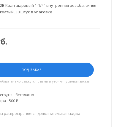
2B Кран шаровый 1-1/4" внутренняя резьба, синяя
 желтый, 30 штук в упаковке
б.
ПОД ЗАКАЗ
язательно свяжутся с вами и уточнят условия заказа
егодня - бесплатно
тра - 500 ₽
зы распространяется дополнительная скидка