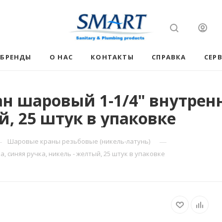
БРЕНДЫ
О НАС
КОНТАКТЫ
СПРАВКА
СЕР
н шаровый 1-1/4" внутренн
й, 25 штук в упаковке
—
—
Шаровые краны резьбовые (никель-латунь)
 синяя ручка, никель - желтый, 25 штук в упаковке