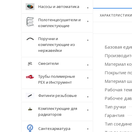
Насосы и автоматика
ХАРАКТЕРИСТИК
Полотенцесушители и
комплектующие
Поручни и
комплектующие из
Базовая ед
нержавейки
Производит
Смесители
Материал ко
Покрытие п
Трубы полимерные
Материал ш
Крепеж
PEX и Инструмент
Рабочая темп
Фитинги резьбовые
Рабочее дав
Тип ручки
Комплектующие для
радиаторов
Гарантия
Тип соедин
Сантехарматура