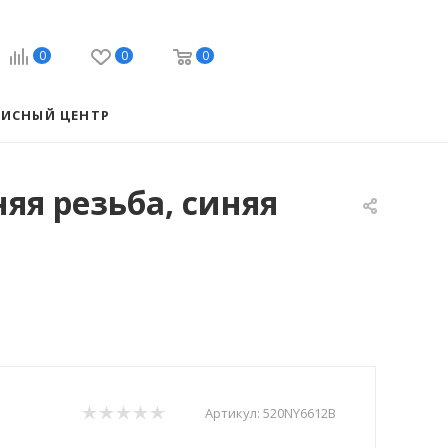
0
0
0
ВИСНЫЙ ЦЕНТР
яя резьба, синяя
Артикул:
520NY6612B