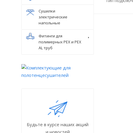
Тип подключ
Сушилки
электрические
напольные
Фитинги для
полимерных PEX и PEX
AL труб
Будьте в курсе наших акций
и новостей