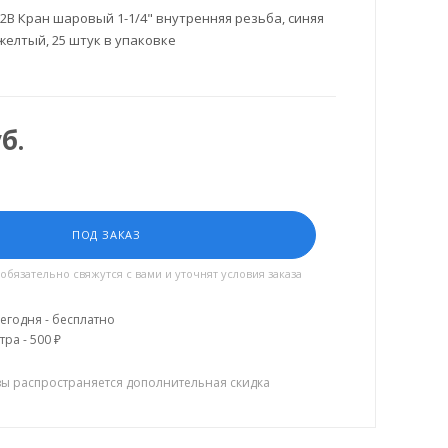
2B Кран шаровый 1-1/4" внутренняя резьба, синяя
 желтый, 25 штук в упаковке
б.
ПОД ЗАКАЗ
язательно свяжутся с вами и уточнят условия заказа
егодня - бесплатно
тра - 500 ₽
зы распространяется дополнительная скидка