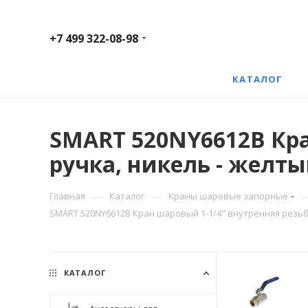
+7 499 322-08-98
КАТАЛОГ
SMART 520NY6612B Кра
ручка, никель - желты
—
—
Главная
Каталог
Краны шаровые запорные
SMART 520NY6612B Кран шаровый 1-1/4" внутренняя резьба,
КАТАЛОГ