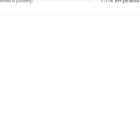
ения и размер
1-1/4"ВН резьба