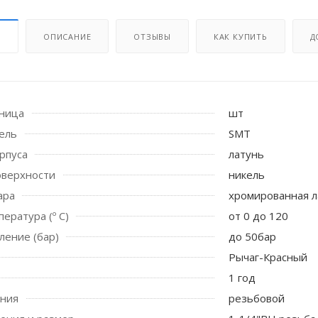
И
ОПИСАНИЕ
ОТЗЫВЫ
КАК КУПИТЬ
Д
иница
шт
ель
SMT
рпуса
латунь
оверхности
никель
ара
хромированная л
 стоек для поручня
ература (º С)
от 0 до 120
ление (бар)
до 50бар
Рычаг-Красный
1 год
ения
резьбовой